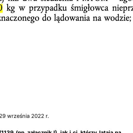
29 września 2022 r.
(np. załącznik I), jak i ci, którzy latają na