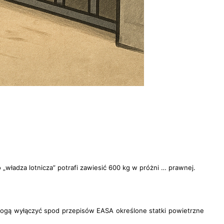
o „władza lotnicza” potrafi zawiesić 600 kg w próżni … prawnej.
mogą
wyłączyć spod przepisów EASA
określone statki powietrzne