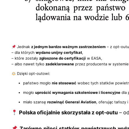
Jednak
z jednym bardzo ważnym zastrzeżeniem
– z opt-out
– dla których
wydano unijny certyfikat
,
– które zostały
zgłoszone do certyfikacji
w EASA,
– albo nawet tylko
zadeklarowane
przez producenta w systemie
Dzięki opt-outowi:
państwo mogło
nie stosować
wobec tych statków powiet
mogło
uprościć wymagania szkoleniowe i licencyjne
dla 
miało szansę
rozwinąć General Aviation
, oferując tańszy 
Polska oficjalnie skorzystała z opt-outu
– od
Zarówno piloci statków powietrznych wyłąc