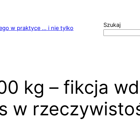
Szukaj
ego w praktyce … i nie tylko
00 kg – fikcja w
s w rzeczywisto