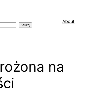
About
Szukaj
drożona na
ści