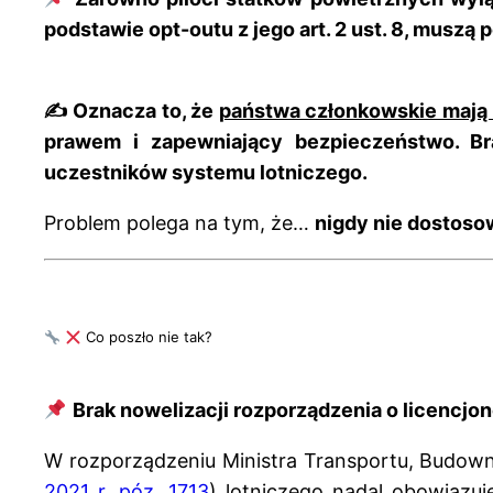
podstawie opt-outu z jego art. 2 ust. 8, muszą
✍️ Oznacza to, że
państwa członkowskie mają
prawem i zapewniający bezpieczeństwo. Br
uczestników systemu lotniczego
.
P
roblem polega na tym, że…
nigdy nie dostos
Co poszło nie tak?
Brak nowelizacji rozporządzenia o licencjo
W rozporządzeniu Ministra Transportu, Budowni
2021 r. póz. 1713
) lotniczego nadal obowiązu