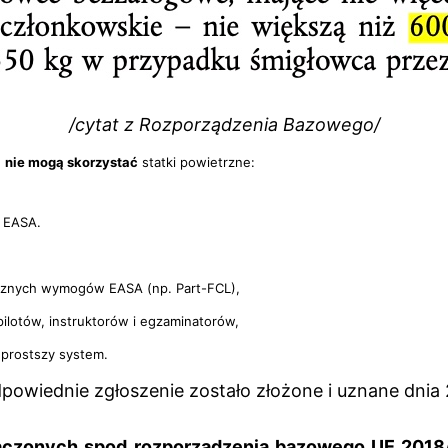
/cytat z Rozporządzenia Bazowego/
u
nie mogą skorzystać
statki powietrzne:
 EASA.
rznych wymogów EASA (np. Part-FCL),
pilotów, instruktorów i egzaminatorów,
i prostszy system.
powiednie zgłoszenie zostało złożone i uznane dnia 
zonych spod rozporządzenia bazowego UE 2018/1139 