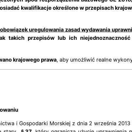
 posiadać kwalifikacje określone w przepisach krajo
 obowiązek uregulowania zasad wydawania uprawn
ak takich przepisów lub ich niejednoznaczność
owano krajowego prawa
, aby umożliwić realne wykon
nowaniu
ctwa i Gospodarki Morskiej z dnia 2 września 2013 r
je stary
§ 37
, który ogranicza użycie uprawnienia