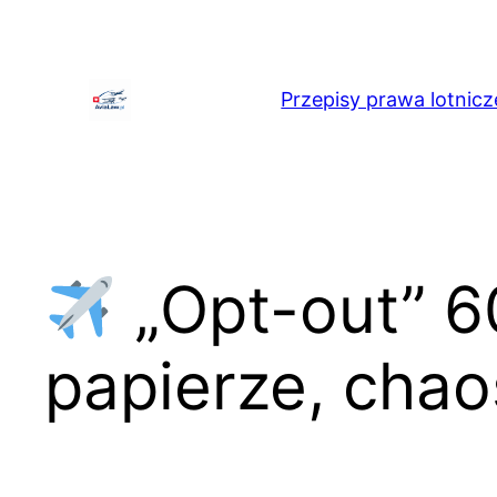
Przejdź
do
treści
Przepisy prawa lotnicz
„Opt-out” 6
papierze, chao