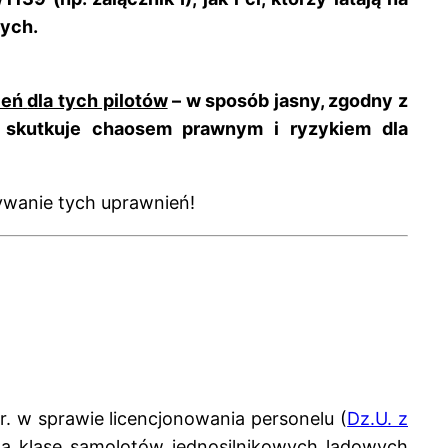
wych.
ień
dla tych pilotów
– w sposób jasny, zgodny z
 skutkuje
chaosem prawnym i ryzykiem dla
ywanie tych uprawnień!
. w sprawie licencjonowania personelu (
Dz.U. z
 na klasę samolotów jednosilnikowych lądowych