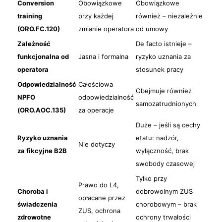
Conversion
Obowiązkowe
Obowiązkowe
training
przy każdej
również – niezależnie
(ORO.FC.120)
zmianie operatora
od umowy
Zależność
De facto istnieje –
funkcjonalna od
Jasna i formalna
ryzyko uznania za
operatora
stosunek pracy
Odpowiedzialność
Całościowa
Obejmuje również
NPFO
odpowiedzialność
samozatrudnionych
(ORO.AOC.135)
za operacje
Duże – jeśli są cechy
Ryzyko uznania
etatu: nadzór,
Nie dotyczy
za fikcyjne B2B
wyłączność, brak
swobody czasowej
Tylko przy
Prawo do L4,
Choroba i
dobrowolnym ZUS
opłacane przez
świadczenia
chorobowym – brak
ZUS, ochrona
zdrowotne
ochrony trwałości