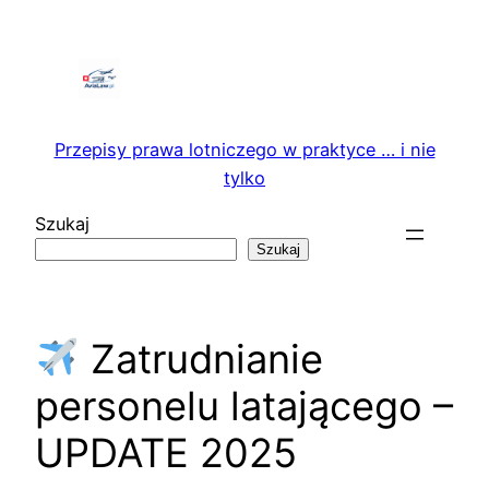
Przejdź
do
treści
Przepisy prawa lotniczego w praktyce … i nie
tylko
Szukaj
Szukaj
Zatrudnianie
personelu latającego –
UPDATE 2025