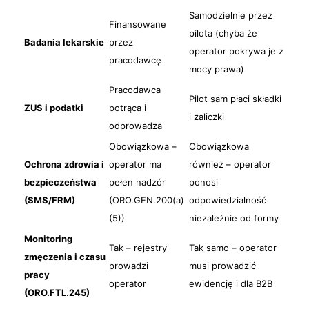
Samodzielnie przez
Finansowane
pilota (chyba że
Badania lekarskie
przez
operator pokrywa je z
pracodawcę
mocy prawa)
Pracodawca
Pilot sam płaci składki
ZUS i podatki
potrąca i
i zaliczki
odprowadza
Obowiązkowa –
Obowiązkowa
Ochrona zdrowia i
operator ma
również – operator
bezpieczeństwa
pełen nadzór
ponosi
(SMS/FRM)
(ORO.GEN.200(a)
odpowiedzialność
(5))
niezależnie od formy
Monitoring
Tak – rejestry
Tak samo – operator
zmęczenia i czasu
prowadzi
musi prowadzić
pracy
operator
ewidencję i dla B2B
(ORO.FTL.245)