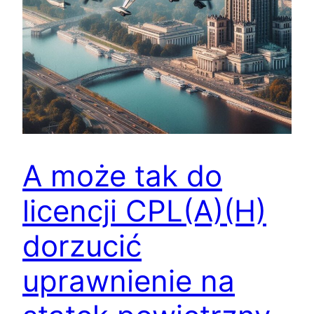
A może tak do
licencji CPL(A)(H)
dorzucić
uprawnienie na