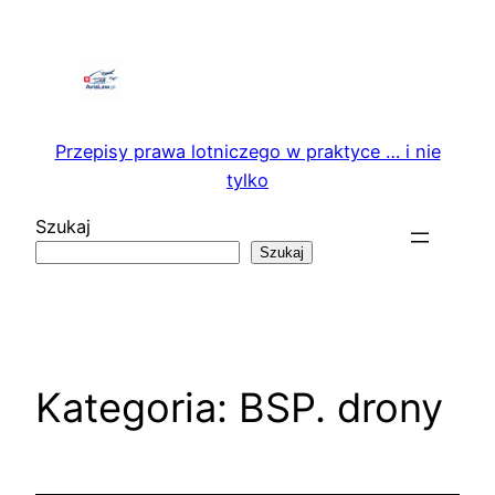
Przejdź
do
treści
Przepisy prawa lotniczego w praktyce … i nie
tylko
Szukaj
Szukaj
Kategoria:
BSP. drony