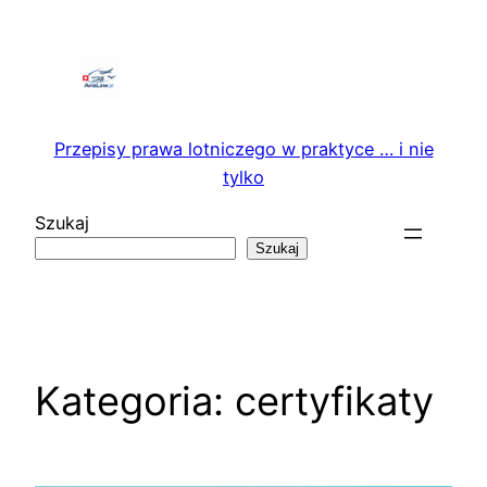
Przejdź
do
treści
Przepisy prawa lotniczego w praktyce … i nie
tylko
Szukaj
Szukaj
Kategoria:
certyfikaty