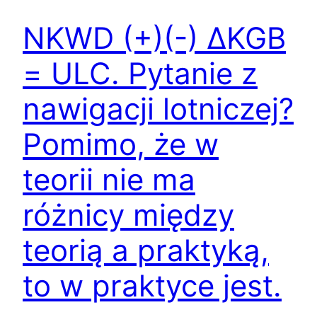
NKWD (+)(-) ΔKGB
= ULC. Pytanie z
nawigacji lotniczej?
Pomimo, że w
teorii nie ma
różnicy między
teorią a praktyką,
to w praktyce jest.