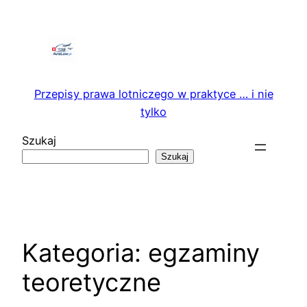
Przejdź
do
treści
Przepisy prawa lotniczego w praktyce … i nie
tylko
Szukaj
Szukaj
Kategoria:
egzaminy
teoretyczne