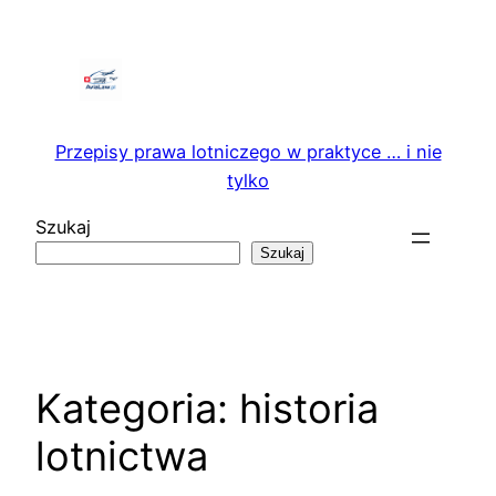
Przejdź
do
treści
Przepisy prawa lotniczego w praktyce … i nie
tylko
Szukaj
Szukaj
Kategoria:
historia
lotnictwa