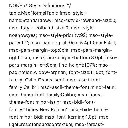
NONE /* Style Definitions */
table.MsoNormalTable {mso-style-
name:Standardowy; mso-tstyle-rowband-size:0;
mso-tstyle-colband-size:0; mso-style-
noshow:yes; mso-style-priority:99; mso-style-
parent:””; mso-padding-alt:0cm 5.4pt 0cm 5.4pt;
mso-para-margin-top:0cm; mso-para-margin-
right:0cm; mso-para-margin-bottom:8.0pt; mso-
para-margin-left:0cm; line-height:107%; mso-
pagination:widow-orphan; font-size:11.0pt; font-
family:”Calibri”,sans-serif; mso-ascii-font-
family:Calibri; mso-ascii-theme-font:minor-latin;
mso-hansi-font-family:Calibri; mso-hansi-
theme-font:minor-latin; mso-bidi-font-
family:”Times New Roman”; mso-bidi-theme-
font:minor-bidi; mso-font-kerning:1.0pt; mso-
ligatures:standardcontextual; mso-fareast-