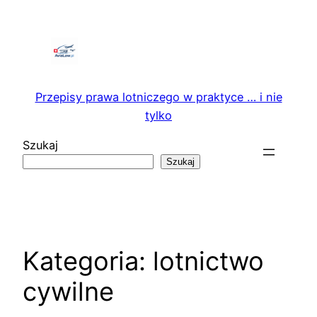
Przejdź
do
treści
Przepisy prawa lotniczego w praktyce … i nie
tylko
Szukaj
Szukaj
Kategoria:
lotnictwo
cywilne