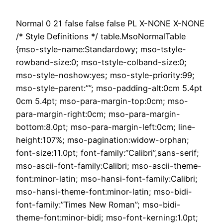
Normal 0 21 false false false PL X-NONE X-NONE
/* Style Definitions */ table.MsoNormalTable
{mso-style-name:Standardowy; mso-tstyle-
rowband-size:0; mso-tstyle-colband-size:0;
mso-style-noshow:yes; mso-style-priority:99;
mso-style-parent:””; mso-padding-alt:0cm 5.4pt
0cm 5.4pt; mso-para-margin-top:0cm; mso-
para-margin-right:0cm; mso-para-margin-
bottom:8.0pt; mso-para-margin-left:0cm; line-
height:107%; mso-pagination:widow-orphan;
font-size:11.0pt; font-family:”Calibri”,sans-serif;
mso-ascii-font-family:Calibri; mso-ascii-theme-
font:minor-latin; mso-hansi-font-family:Calibri;
mso-hansi-theme-font:minor-latin; mso-bidi-
font-family:”Times New Roman”; mso-bidi-
theme-font:minor-bidi; mso-font-kerning:1.0pt;