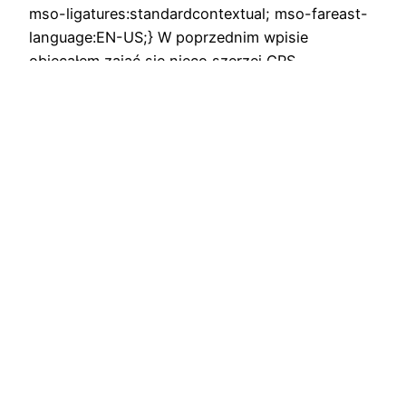
mso-ligatures:standardcontextual; mso-fareast-
language:EN-US;} W poprzednim wpisie
obiecałem zająć się nieco szerzej GPS
Spoofingem, bo wydaje…
17/12/2023
Przepisy prawa lotniczego w praktyce … i nie
tylko