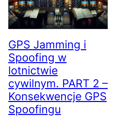
GPS Jamming i
Spoofing w
lotnictwie
cywilnym. PART 2 –
Konsekwencje GPS
Spoofingu