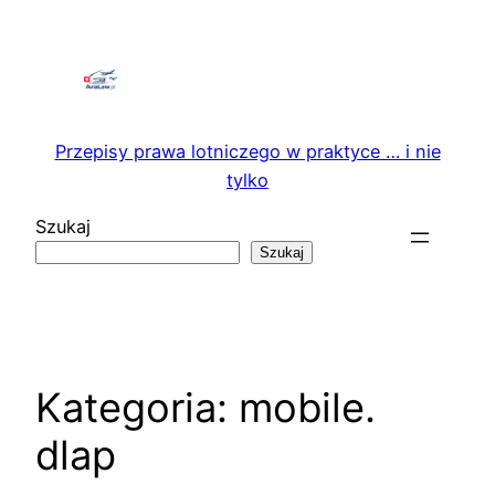
Przejdź
do
treści
Przepisy prawa lotniczego w praktyce … i nie
tylko
Szukaj
Szukaj
Kategoria:
mobile.
dlap