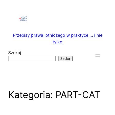
Przejdź
do
treści
Przepisy prawa lotniczego w praktyce … i nie
tylko
Szukaj
Szukaj
Kategoria:
PART-CAT