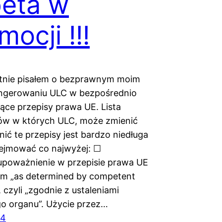
eta w
mocji !!!
tnie pisałem o bezprawnym moim
ngerowaniu ULC w bezpośrednio
ące przepisy prawa UE. Lista
ów w których ULC, może zmienić
nić te przepisy jest bardzo niedługa
obejmować co najwyżej: ☐
poważnienie w przepisie prawa UE
em „as determined by competent
, czyli „zgodnie z ustaleniami
o organu”. Użycie przez…
24