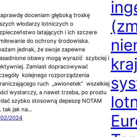
ing
prawdę doceniam głęboką troskę
(zm
szych włodarzy lotniczych o
zpieczeństwo latających i ich szczere
nie
miłowanie do ochrony środowiska.
ażam jednak, że swoje zapewne
kra
asadnione obawy mogą wyrazić szybciej i
ektywniej. Zamiast dopracowywać
czegóły kolejnego rozporządzenia
sys
raniczającego ruch „awionetek” wszelkiej
ści wystarczy, a nawet trzeba, po prostu
lot
dać szybko stosowną depeszę NOTAM
. tak jak na…
Eur
/02/2024