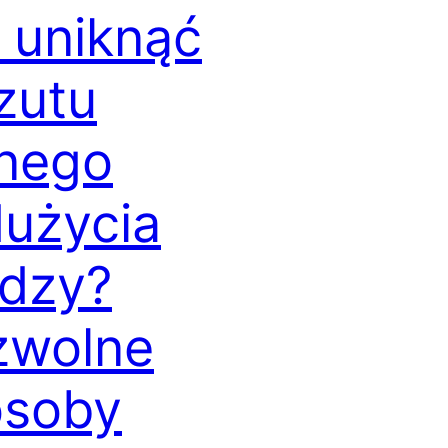
 uniknąć
zutu
nego
użycia
dzy?
zwolne
osoby