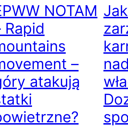
EPWW NOTAM
Jak
– Rapid
zar
mountains
kar
movement –
nad
góry atakują
wła
tatki
Do
powietrzne?
sp