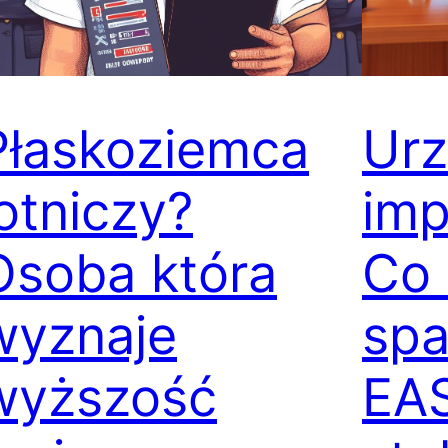
Płaskoziemca
Ur
lotniczy?
imp
Osoba która
Co
wyznaje
spa
wyższość
EA