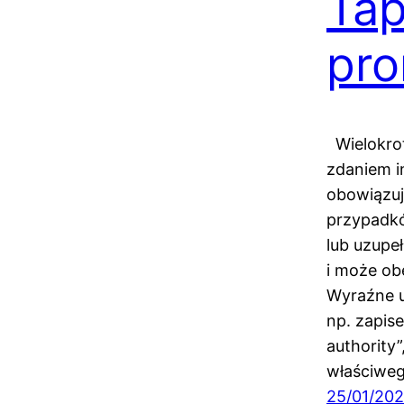
Tap
pro
Wielokro
zdaniem i
obowiązuj
przypadk
lub uzupeł
i może 
Wyraźne u
np. zapis
authority”
właściweg
25/01/20