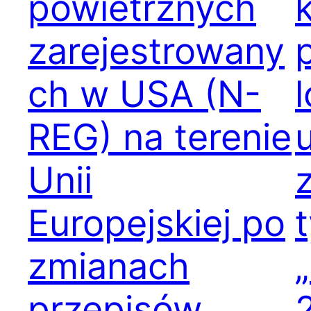
powietrznych
zarejestrowany
ch w USA (N-
REG) na terenie
Unii
Europejskiej po
t
zmianach
przepisów