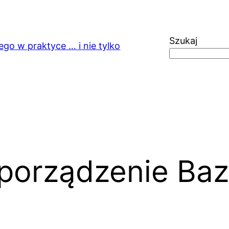
Szukaj
ego w praktyce … i nie tylko
porządzenie Ba