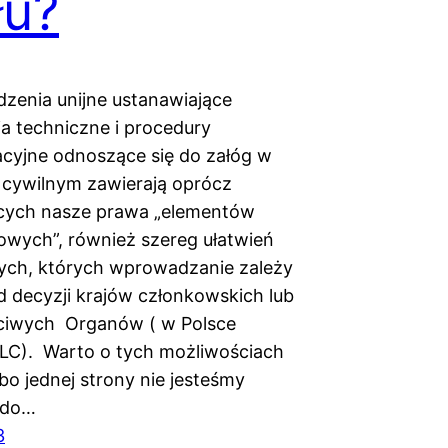
łu?
zenia unijne ustanawiające
 techniczne i procedury
acyjne odnoszące się do załóg w
e cywilnym zawierają oprócz
ących nasze prawa „elementów
wych”, również szereg ułatwień
ych, których wprowadzanie zależy
d decyzji krajów członkowskich lub
ciwych Organów ( w Polsce
LC). Warto o tych możliwościach
bo jednej strony nie jesteśmy
 do…
3