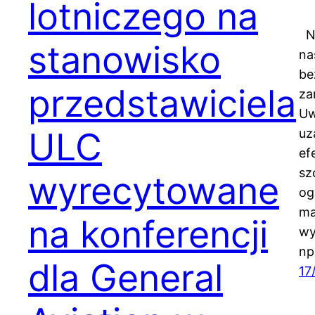
lotniczego na
Na
stanowisko
na
be
przedstawiciela
za
Uw
ULC
uz
ef
sz
wyrecytowane
og
ma
na konferencji
wy
np
dla General
17