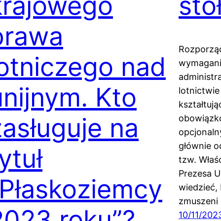
krajowego
sto
prawa
Rozporząd
lotniczego nad
wymagania
administr
unijnym. Kto
lotnictwi
kształtuj
zasługuje na
obowiązko
opcjonaln
głównie o
ytuł
tzw. Właś
Prezesa U
„Płaskoziemcy
wiedzieć, 
zmuszeni
2023 roku”?
10/11/202