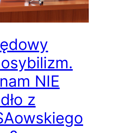
zędowy
osybilizm.
 nam NIE
dło z
SAowskiego