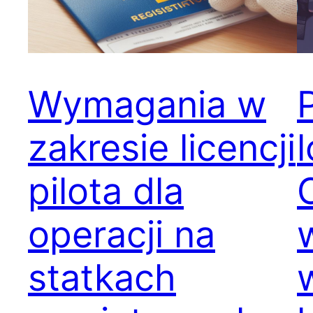
Wymagania w
zakresie licencji
pilota dla
operacji na
statkach