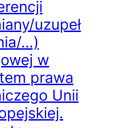
erencji
iany/uzupeł
nia/…)
jowej w
tem prawa
niczego Unii
opejskiej.