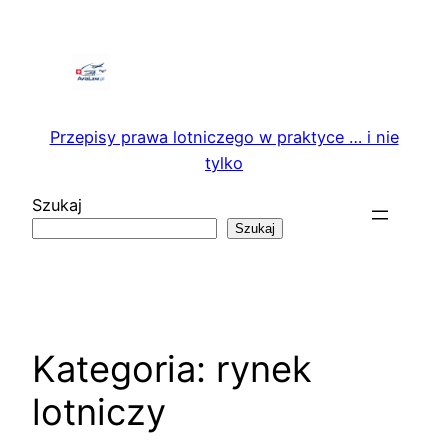
Przejdź
do
treści
Przepisy prawa lotniczego w praktyce … i nie
tylko
Szukaj
Szukaj
Kategoria:
rynek
lotniczy