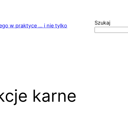
Szukaj
ego w praktyce … i nie tylko
kcje karne