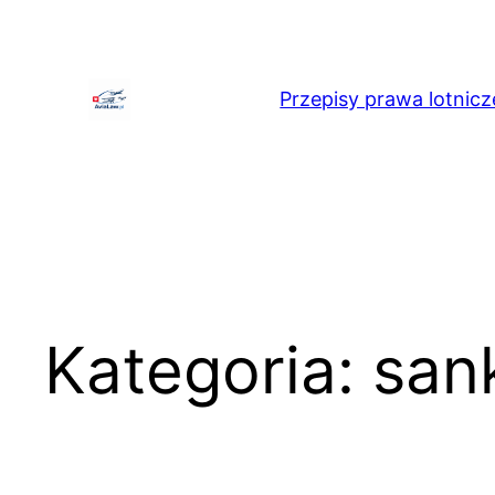
Przejdź
do
treści
Przepisy prawa lotnicz
Kategoria:
san