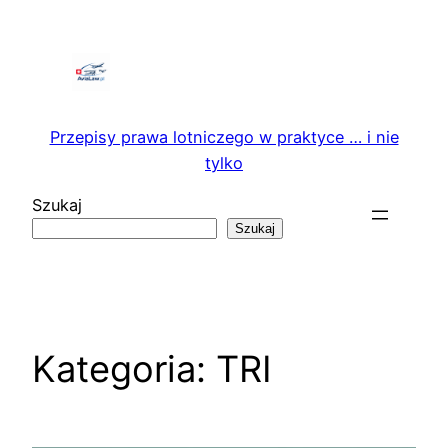
Przejdź
do
treści
Przepisy prawa lotniczego w praktyce … i nie
tylko
Szukaj
Szukaj
Kategoria:
TRI