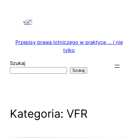
Przejdź
do
treści
Przepisy prawa lotniczego w praktyce … i nie
tylko
Szukaj
Szukaj
Kategoria:
VFR