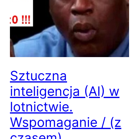
Sztuczna
inteligencja (AI) w
lotnictwie.
Wspomaganie / (z
czasem)