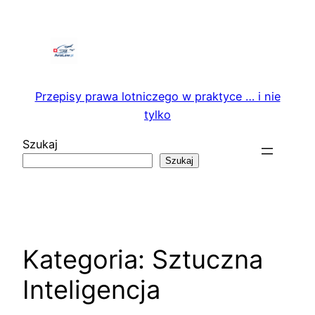
Przejdź
do
treści
Przepisy prawa lotniczego w praktyce … i nie
tylko
Szukaj
Szukaj
Kategoria:
Sztuczna
Inteligencja