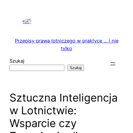
Przejdź
do
treści
Przepisy prawa lotniczego w praktyce … i nie
tylko
Szukaj
Szukaj
Sztuczna Inteligencja
w Lotnictwie:
Wsparcie czy