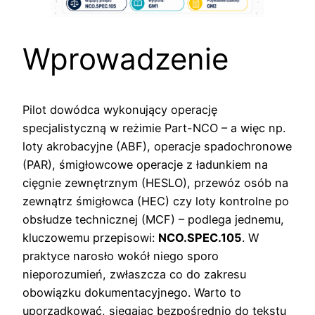
Wprowadzenie
Pilot dowódca wykonujący operację
specjalistyczną w reżimie Part-NCO – a więc np.
loty akrobacyjne (ABF), operacje spadochronowe
(PAR), śmigłowcowe operacje z ładunkiem na
cięgnie zewnętrznym (HESLO), przewóz osób na
zewnątrz śmigłowca (HEC) czy loty kontrolne po
obsłudze technicznej (MCF) – podlega jednemu,
kluczowemu przepisowi:
NCO.SPEC.105
. W
praktyce narosło wokół niego sporo
nieporozumień, zwłaszcza co do zakresu
obowiązku dokumentacyjnego. Warto to
uporządkować, sięgając bezpośrednio do tekstu