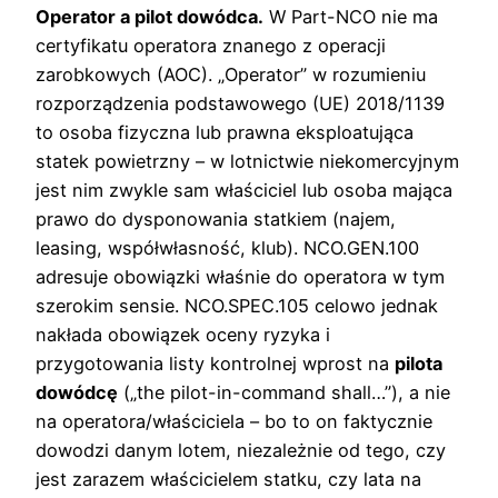
Operator a pilot dowódca.
W Part-NCO nie ma
certyfikatu operatora znanego z operacji
zarobkowych (AOC). „Operator” w rozumieniu
rozporządzenia podstawowego (UE) 2018/1139
to osoba fizyczna lub prawna eksploatująca
statek powietrzny – w lotnictwie niekomercyjnym
jest nim zwykle sam właściciel lub osoba mająca
prawo do dysponowania statkiem (najem,
leasing, współwłasność, klub). NCO.GEN.100
adresuje obowiązki właśnie do operatora w tym
szerokim sensie. NCO.SPEC.105 celowo jednak
nakłada obowiązek oceny ryzyka i
przygotowania listy kontrolnej wprost na
pilota
dowódcę
(„the pilot-in-command shall…”), a nie
na operatora/właściciela – bo to on faktycznie
dowodzi danym lotem, niezależnie od tego, czy
jest zarazem właścicielem statku, czy lata na