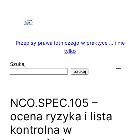
Przejdź
do
treści
Przepisy prawa lotniczego w praktyce … i nie
tylko
Szukaj
Szukaj
NCO.SPEC.105 –
ocena ryzyka i lista
kontrolna w