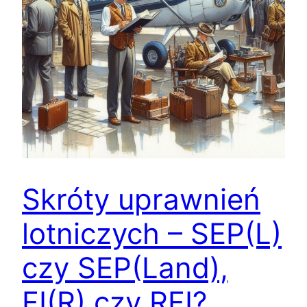
Skróty uprawnień
lotniczych – SEP(L)
czy SEP(Land),
FI(R) czy RFI?