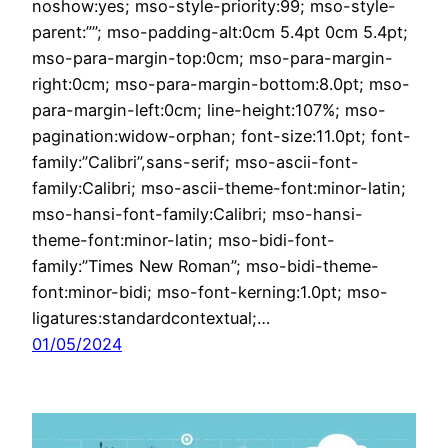
noshow:yes; mso-style-priority:99; mso-style-
parent:””; mso-padding-alt:0cm 5.4pt 0cm 5.4pt;
mso-para-margin-top:0cm; mso-para-margin-
right:0cm; mso-para-margin-bottom:8.0pt; mso-
para-margin-left:0cm; line-height:107%; mso-
pagination:widow-orphan; font-size:11.0pt; font-
family:”Calibri”,sans-serif; mso-ascii-font-
family:Calibri; mso-ascii-theme-font:minor-latin;
mso-hansi-font-family:Calibri; mso-hansi-
theme-font:minor-latin; mso-bidi-font-
family:”Times New Roman”; mso-bidi-theme-
font:minor-bidi; mso-font-kerning:1.0pt; mso-
ligatures:standardcontextual;…
01/05/2024