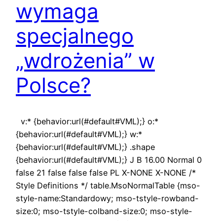
wymaga
specjalnego
„wdrożenia” w
Polsce?
v:* {behavior:url(#default#VML);} o:*
{behavior:url(#default#VML);} w:*
{behavior:url(#default#VML);} .shape
{behavior:url(#default#VML);} J B 16.00 Normal 0
false 21 false false false PL X-NONE X-NONE /*
Style Definitions */ table.MsoNormalTable {mso-
style-name:Standardowy; mso-tstyle-rowband-
size:0; mso-tstyle-colband-size:0; mso-style-