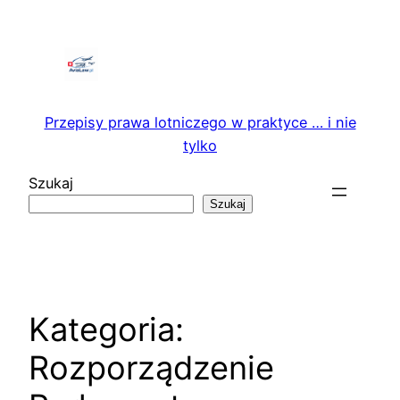
Przejdź
do
treści
Przepisy prawa lotniczego w praktyce … i nie
tylko
Szukaj
Szukaj
Kategoria:
Rozporządzenie