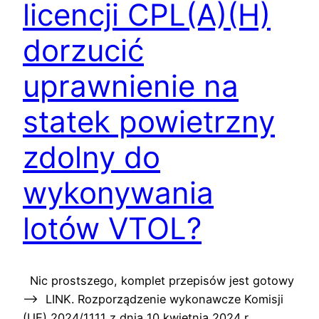
licencji CPL(A)(H)
dorzucić
uprawnienie na
statek powietrzny
zdolny do
wykonywania
lotów VTOL?
Nic prostszego, komplet przepisów jest gotowy
—> LINK. Rozporządzenie wykonawcze Komisji
(UE) 2024/1111 z dnia 10 kwietnia 2024 r.