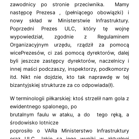
zawodnicy po stronie przeciwnika. Mamy
następcę Prezesa , (pełniącego obowiązki) i
nowy skład w Ministerstwie Infrastruktury.
Poprzedni Prezes ULC, który tę wojnę
wypowiedział, zgodnie z Regulaminem
Organizacyjnym urzędu, rządził za pomocą
wicePrezesów, ci zaś pomocą dyrektorów, dalej
byli jeszcze zastępcy dyrektorów, naczelnicy i
innej maści podczaszy, inspektorzy, podkomorzy
itd. Nikt nie dojdzie, kto tak naprawdę w tej
bizantyjskiej strukturze za co odpowiada(ł).
W terminologii piłkarskiej:
k
toś strzelił nam gola z
ewidentnego spalonego,
po
brutalnym faulu w ataku, a do tego ręką, a
środowisko lotnicze
poprosiło o VARa Ministerstwo Infrastruktury
oraz ULC. Jakie są jego wyniki w aktualnej