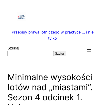
Przejdź
do
treści
Przepisy prawa lotniczego w praktyce … i nie
tylko
Szukaj
Szukaj
Minimalne wysokości
lotów nad „miastami”.
Sezon 4 odcinek 1.