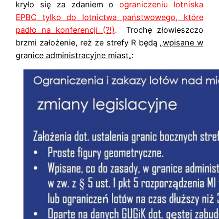
kryło się za zdaniem o
ograniczeniu lotniska
EPBC tylko do lotnictwa państwowego, które
padło na konferencji (?!)
.
Trochę złowieszczo
brzmi założenie, reż że strefy R będą „
wpisane w
granice administracyjne miast
„: