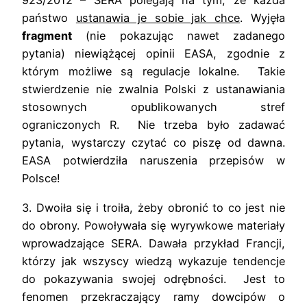
923/2012 – SERA polegają na tym, że każda
państwo
ustanawia je sobie jak chce
. Wyjęła
fragment
(nie pokazując nawet zadanego
pytania) niewiążącej opinii EASA, zgodnie z
którym możliwe są regulacje lokalne. Takie
stwierdzenie nie zwalnia Polski z ustanawiania
stosownych opublikowanych stref
ograniczonych R. Nie trzeba było zadawać
pytania, wystarczy czytać co piszę od dawna.
EASA potwierdziła naruszenia przepisów w
Polsce!
3.
Dwoiła się i troiła, żeby obronić to co jest nie
do obrony. Powoływała się wyrywkowe materiały
wprowadzające SERA. Dawała przykład Francji,
którzy jak wszyscy wiedzą wykazuje tendencje
do pokazywania swojej odrębności.
Jest to
fenomen przekraczający ramy dowcipów o