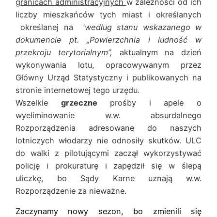
granicach administracyjnych
w zależności od ich
liczby mieszkańców tych miast i określanych
określanej na ’
według stanu wskazanego w
dokumencie pt. „Powierzchnia i ludność
w
przekroju terytorialnym”,
aktualnym na dzień
wykonywania lotu, opracowywanym przez
Główny Urząd Statystyczny i publikowanych na
stronie internetowej tego urzędu.
Wszelkie
grzeczne
prośby i apele o
wyeliminowanie w.w. absurdalnego
Rozporządzenia adresowane do naszych
lotniczych włodarzy nie odnosiły skutków. ULC
do walki z pilotującymi zaczął wykorzystywać
policję i prokuraturę i zapędził się w ślepą
uliczkę, bo Sądy Karne uznają w.w.
Rozporządzenie za nieważne.
Zaczynamy nowy sezon, bo zmienili się