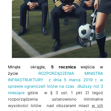
Minęła okrągła,
5 rocznica
wejścia w
życie
ROZPORZĄDZENIA MINISTRA
INFRASTRUKTURY z dnia 5 marca 2019 r.
w
sprawie ograniczeń lotów na czas dłuższy niż 3
miesiące
gdzie
w
§ 3 ust. 1 pkt
2) tegoż
rozporządzenia ustanowiono minimalne
wysokości lotów
nad obszarami miast
w ich