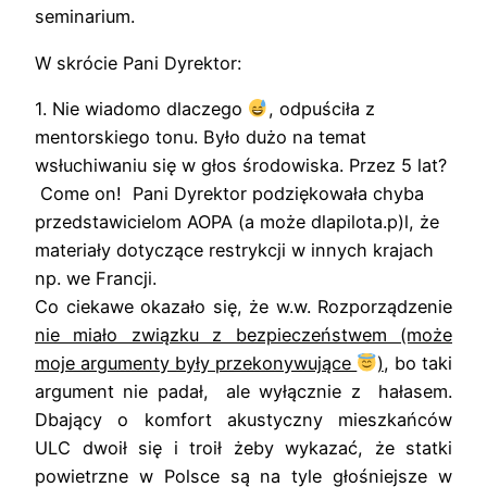
seminarium.
W skrócie Pani Dyrektor:
1. Nie wiadomo dlaczego
, odpuściła z
mentorskiego tonu. Było dużo na temat
wsłuchiwaniu się w głos środowiska. Przez 5 lat?
Come on! Pani Dyrektor podziękowała chyba
przedstawicielom AOPA (a może dlapilota.p)l, że
materiały dotyczące restrykcji w innych krajach
np. we Francji.
Co ciekawe okazało się, że w.w. Rozporządzenie
nie miało związku z bezpieczeństwem (może
moje argumenty były przekonywujące
)
, bo taki
argument nie padał, ale wyłącznie z hałasem.
Dbający o komfort akustyczny mieszkańców
ULC dwoił się i troił żeby wykazać, że statki
powietrzne w Polsce są na tyle głośniejsze w