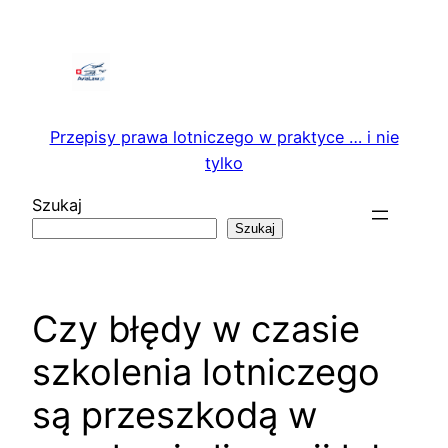
Przejdź
do
treści
Przepisy prawa lotniczego w praktyce … i nie
tylko
Szukaj
Szukaj
Czy błędy w czasie
szkolenia lotniczego
są przeszkodą w