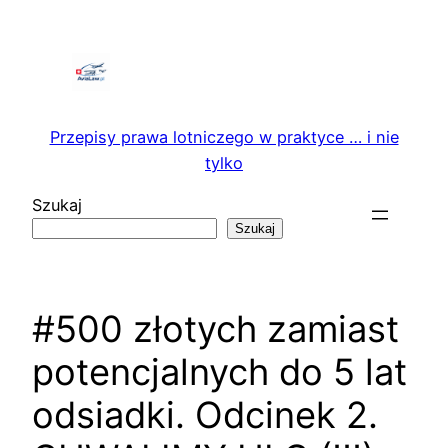
Przejdź
do
treści
Przepisy prawa lotniczego w praktyce … i nie
tylko
Szukaj
Szukaj
#500 złotych zamiast
potencjalnych do 5 lat
odsiadki. Odcinek 2.