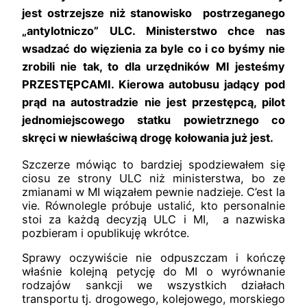
jest ostrzejsze niż stanowisko postrzeganego
„antylotniczo” ULC.
Ministerstwo chce nas
wsadzać do więzienia za byle co i co byśmy nie
zrobili nie tak, to dla urzędników MI jesteśmy
PRZESTĘPCAMI. Kierowa autobusu jadący pod
prąd na autostradzie nie jest przestępcą, pilot
jednomiejscowego statku powietrznego co
skręci w niewłaściwą drogę kołowania już jest.
Szczerze mówiąc to bardziej spodziewałem się
ciosu ze strony ULC niż
ministerstwa, bo ze
zmianami w MI wiązałem pewnie nadzieje. C’est la
vie. Równolegle próbuje ustalić, kto personalnie
stoi za każdą decyzją ULC i MI, a nazwiska
pozbieram i opublikuję wkrótce.
Sprawy oczywiście nie odpuszczam i kończę
właśnie kolejną petycję do MI o wyrównanie
rodzajów sankcji we wszystkich działach
transportu tj. drogowego, kolejowego, morskiego