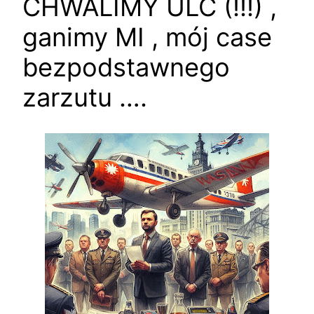
CHWALIMY ULC (!!!) ,
ganimy MI , mój case
bezpodstawnego
zarzutu ….