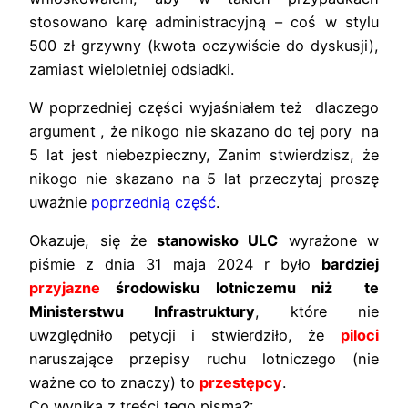
stosowano karę administracyjną – coś w stylu
500 zł grzywny (kwota oczywiście do dyskusji),
zamiast wieloletniej odsiadki.
W poprzedniej części wyjaśniałem też dlaczego
argument , że nikogo nie skazano do tej pory na
5 lat jest niebezpieczny, Zanim stwierdzisz, że
nikogo nie skazano na 5 lat przeczytaj proszę
uważnie
poprzednią część
.
Okazuje, się że
stanowisko ULC
wyrażone w
piśmie z dnia 31 maja 2024 r było
bardziej
przyjazne
środowisku lotniczemu niż te
Ministerstwu Infrastruktury
, które nie
uwzględniło petycji i stwierdziło, że
piloci
naruszające przepisy ruchu lotniczego (nie
ważne co to znaczy) to
przestępcy
.
Co wynika z treści tego pisma?: