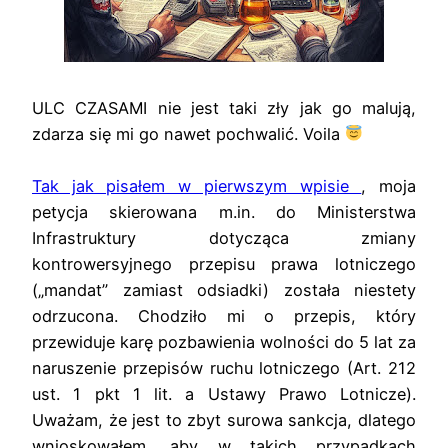
ULC CZASAMI nie jest taki zły jak go malują,
zdarza się mi go nawet pochwalić. Voila
Tak jak pisałem w pierwszym wpisie
, moja
petycja skierowana m.in. do Ministerstwa
Infrastruktury dotycząca zmiany
kontrowersyjnego przepisu prawa lotniczego
(„mandat” zamiast odsiadki) została niestety
odrzucona. Chodziło mi o przepis, który
przewiduje karę pozbawienia wolności do 5 lat za
naruszenie przepisów ruchu lotniczego (Art. 212
ust. 1 pkt 1 lit. a Ustawy Prawo Lotnicze).
Uważam, że jest to zbyt surowa sankcja, dlatego
wnioskowałem, aby w takich przypadkach