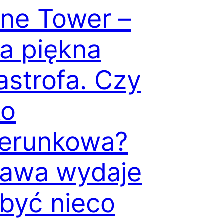
ne Tower –
a piękna
astrofa. Czy
ko
erunkowa?
awa wydaje
 być nieco