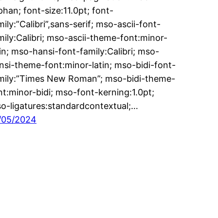
phan; font-size:11.0pt; font-
mily:”Calibri”,sans-serif; mso-ascii-font-
mily:Calibri; mso-ascii-theme-font:minor-
tin; mso-hansi-font-family:Calibri; mso-
nsi-theme-font:minor-latin; mso-bidi-font-
mily:”Times New Roman”; mso-bidi-theme-
nt:minor-bidi; mso-font-kerning:1.0pt;
o-ligatures:standardcontextual;…
/05/2024