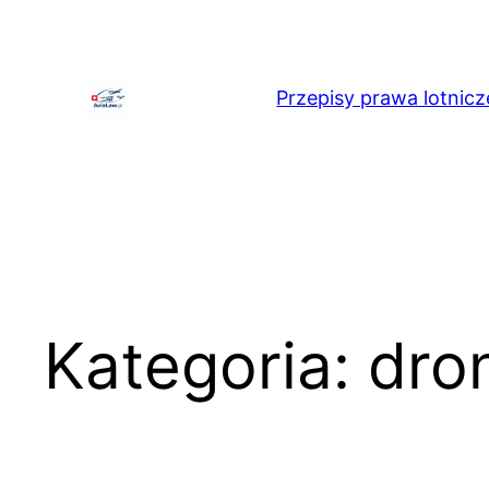
Przejdź
do
treści
Przepisy prawa lotnicz
Kategoria:
dro