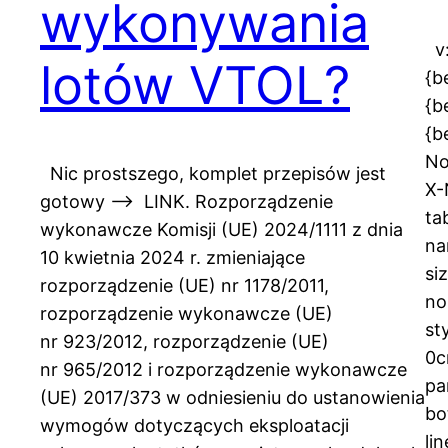
wykonywania
v:
lotów VTOL?
{b
{b
{b
No
Nic prostszego, komplet przepisów jest
X-
gotowy —> LINK. Rozporządzenie
ta
wykonawcze Komisji (UE) 2024/1111 z dnia
na
10 kwietnia 2024 r. zmieniające
si
rozporządzenie (UE) nr 1178/2011,
no
rozporządzenie wykonawcze (UE)
st
nr 923/2012, rozporządzenie (UE)
0c
nr 965/2012 i rozporządzenie wykonawcze
pa
(UE) 2017/373 w odniesieniu do ustanowienia
bo
wymogów dotyczących eksploatacji
li