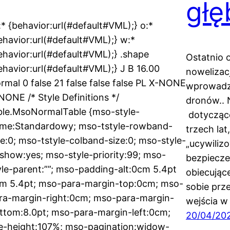
gł
* {behavior:url(#default#VML);} o:*
ehavior:url(#default#VML);} w:*
ehavior:url(#default#VML);} .shape
Ostatnio 
ehavior:url(#default#VML);} J B 16.00
nowelizac
rmal 0 false 21 false false false PL X-NONE
wprowadz
NONE /* Style Definitions */
dronów.. 
ble.MsoNormalTable {mso-style-
dotyczące
me:Standardowy; mso-tstyle-rowband-
trzech lat
ze:0; mso-tstyle-colband-size:0; mso-style-
„ucywilizo
show:yes; mso-style-priority:99; mso-
bezpiecz
yle-parent:””; mso-padding-alt:0cm 5.4pt
obiecując
m 5.4pt; mso-para-margin-top:0cm; mso-
sobie prze
ra-margin-right:0cm; mso-para-margin-
wejścia w
ttom:8.0pt; mso-para-margin-left:0cm;
20/04/20
ne-height:107%; mso-pagination:widow-