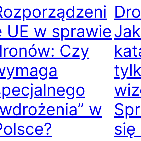
Rozporządzeni
Dro
e UE w sprawie
Jak
dronów: Czy
kat
wymaga
tyl
specjalnego
wiz
„wdrożenia” w
Spr
Polsce?
się