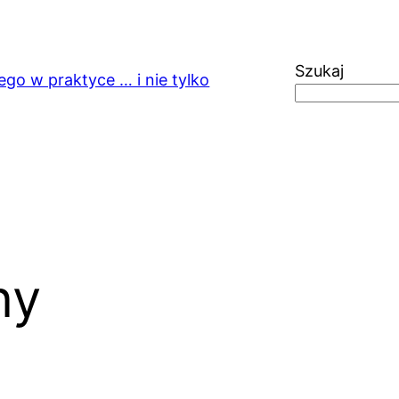
Szukaj
ego w praktyce … i nie tylko
ny