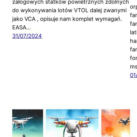
załogowych statków powietrznych zdolnych
or
do wykonywania lotów VTOL dalej zwanymi
fa
jako VCA , opisuje nam komplet wymagań.
fa
EASA…
la
31/07/2024
ha
fa
fo
ms
01