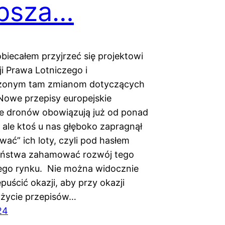
ębsza…
obiecałem przyjrzeć się projektowi
ji Prawa Lotniczego i
onym tam zmianom dotyczących
Nowe przepisy europejskie
 dronów obowiązują już od ponad
, ale ktoś u nas głęboko zapragnął
wać” ich loty, czyli pod hasłem
eństwa zahamować rozwój tego
ego rynku. Nie można widocznie
puścić okazji, aby przy okazji
 życie przepisów…
24