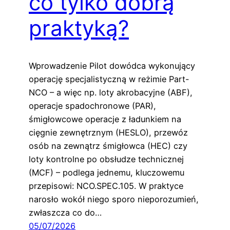
co tylko dobrą
praktyką?
Wprowadzenie Pilot dowódca wykonujący
operację specjalistyczną w reżimie Part-
NCO – a więc np. loty akrobacyjne (ABF),
operacje spadochronowe (PAR),
śmigłowcowe operacje z ładunkiem na
cięgnie zewnętrznym (HESLO), przewóz
osób na zewnątrz śmigłowca (HEC) czy
loty kontrolne po obsłudze technicznej
(MCF) – podlega jednemu, kluczowemu
przepisowi: NCO.SPEC.105. W praktyce
narosło wokół niego sporo nieporozumień,
zwłaszcza co do…
05/07/2026