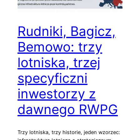
Rudniki, Bagicz,
Bemowo: trzy
lotniska, trzej
specyficzni
inwestorzy z
dawnego RWPG
Trzy lotniska, trzy historie, jeden wzorzec: