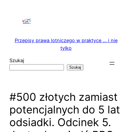
Przejdź
do
treści
Przepisy prawa lotniczego w praktyce … i nie
tylko
Szukaj
Szukaj
#500 złotych zamiast
potencjalnych do 5 lat
odsiadki. Odcinek 5.