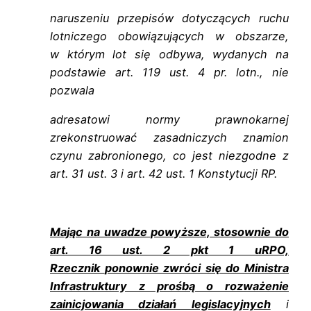
naruszeniu przepisów dotyczących ruchu
lotniczego obowiązujących w obszarze,
w
którym lot się odbywa, wydanych na
podstawie art. 119 ust. 4 pr. lotn., nie
pozwala
adresatowi normy prawnokarnej
zrekonstruować zasadniczych znamion
czynu
zabronionego, co jest niezgodne z
art. 31 ust. 3 i art. 42 ust. 1 Konstytucji RP.
Mając na uwadze powyższe, stosownie do
art. 16 ust. 2 pkt 1 uRPO,
Rzecznik
ponownie zwróci się do Ministra
Infrastruktury z prośbą o rozważenie
zainicjowania
działań legislacyjnych
i