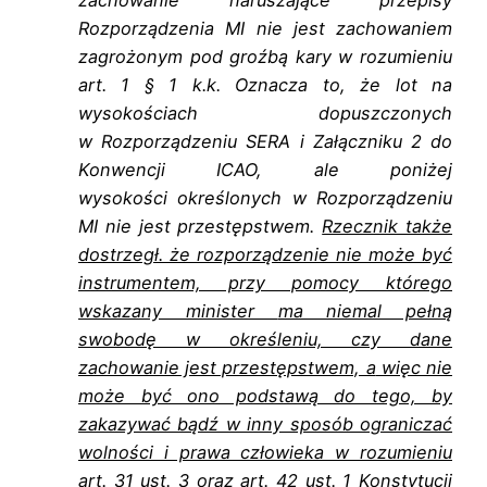
zachowanie naruszające
przepisy
Rozporządzenia MI nie jest zachowaniem
zagrożonym pod groźbą kary w
rozumieniu
art. 1 § 1 k.k. Oznacza to, że lot na
wysokościach dopuszczonych
w
Rozporządzeniu SERA i Załączniku 2 do
Konwencji ICAO, ale poniżej
wysokości
określonych w Rozporządzeniu
MI nie jest przestępstwem.
Rzecznik także
dostrzegł. że
rozporządzenie nie może być
instrumentem, przy pomocy którego
wskazany minister
ma niemal pełną
swobodę w określeniu, czy dane
zachowanie jest przestępstwem, a
więc nie
może być ono podstawą do tego, by
zakazywać bądź w inny sposób
ograniczać
wolności i prawa człowieka w rozumieniu
art. 31 ust. 3 oraz art. 42 ust. 1
Konstytucji