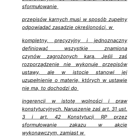
sformułowanie
przepisów karnych musi w sposób zupełny
odpowiadać zasadzie określoności, w
kompletny, precyzyjny i jednoznaczny
definiować wszystkie znamiona
czynów
zagrożonych karą. Jeśli zaś
rozporządzenie nie wykonuje przepisów
ustawy, ale w
istocie stanowi jej
uzupełnienie o materie, których w ustawie
nie ma, to dochodzi do
ingerencji w istotę wolności i praw
konstytucyjnych. Naruszenie zaś art. 31 ust.
3 i art.
42 Konstytucji RP przez
sformułowanie zakazu w akcie
wykonawczym, zamiast w