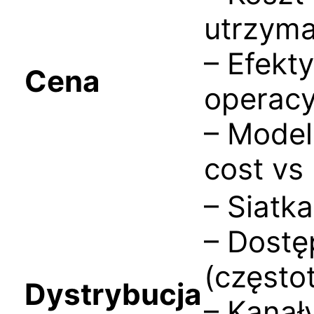
utrzym
– Efekt
Cena
operac
– Model
cost vs
– Siatk
– Dostę
(często
Dystrybucja
– Kanał