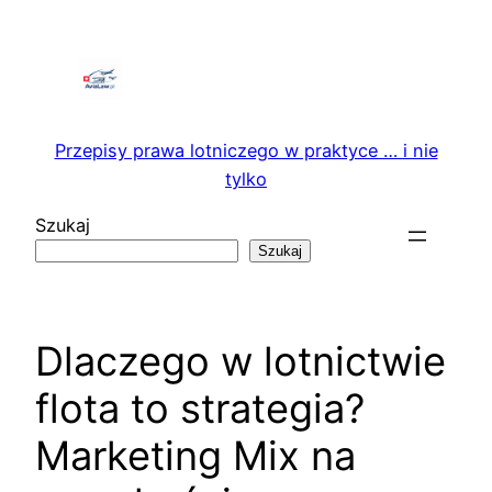
Przejdź
do
treści
Przepisy prawa lotniczego w praktyce … i nie
tylko
Szukaj
Szukaj
Dlaczego w lotnictwie
flota to strategia?
Marketing Mix na