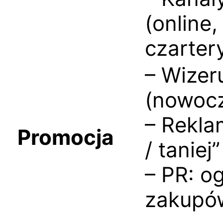
(online,
czarter
– Wizer
(nowoc
– Rekla
Promocja
/ taniej
– PR: o
zakupów