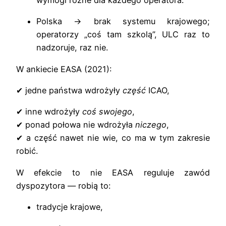
wymogi różne dla każdego operatora.
Polska → brak systemu krajowego;
operatorzy „coś tam szkolą”, ULC raz to
nadzoruje, raz nie.
W ankiecie EASA (2021):
✔ jedne państwa wdrożyły
część
ICAO,
✔ inne wdrożyły
coś swojego
,
✔ ponad połowa nie wdrożyła
niczego
,
✔ a część nawet nie wie, co ma w tym zakresie
robić.
W efekcie to nie EASA reguluje zawód
dyspozytora — robią to:
tradycje krajowe,