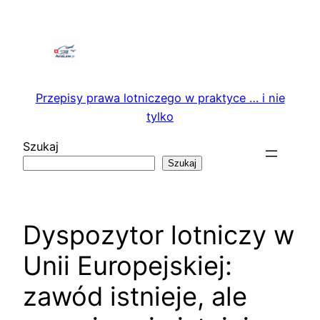
Przejdź
do
treści
Przepisy prawa lotniczego w praktyce … i nie
tylko
Szukaj
Szukaj
Dyspozytor lotniczy w
Unii Europejskiej:
zawód istnieje, ale