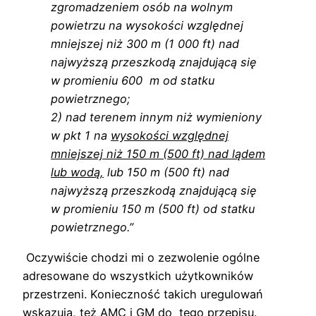
zgromadzeniem osób na wolnym
powietrzu na wysokości względnej
mniejszej niż 300 m (1 000 ft) nad
najwyższą przeszkodą znajdującą się
w promieniu 600 m od statku
powietrznego;
2) nad terenem innym niż wymieniony
w pkt 1 na
wysokości względnej
mniejszej niż 150 m (500 ft) nad lądem
lub wodą,
lub 150 m (500 ft) nad
najwyższą przeszkodą znajdującą się
w promieniu 150 m (500 ft) od statku
powietrznego.”
Oczywiście chodzi mi o zezwolenie ogólne
adresowane do wszystkich użytkowników
przestrzeni. Konieczność takich uregulowań
wskazują, też AMC i GM do tego przepisu.