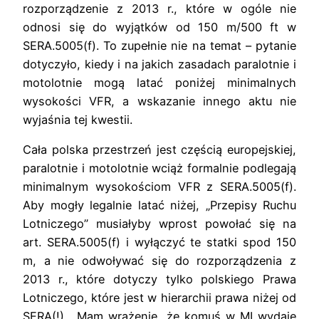
rozporządzenie z 2013 r., które w ogóle nie
odnosi się do wyjątków od 150 m/500 ft w
SERA.5005(f). To zupełnie nie na temat – pytanie
dotyczyło, kiedy i na jakich zasadach paralotnie i
motolotnie mogą latać poniżej minimalnych
wysokości VFR, a wskazanie innego aktu nie
wyjaśnia tej kwestii.
Cała polska przestrzeń jest częścią europejskiej,
paralotnie i motolotnie wciąż formalnie podlegają
minimalnym wysokościom VFR z SERA.5005(f).
Aby mogły legalnie latać niżej, „Przepisy Ruchu
Lotniczego” musiałyby wprost powołać się na
art. SERA.5005(f) i wyłączyć te statki spod 150
m, a nie odwoływać się do rozporządzenia z
2013 r., które dotyczy tylko polskiego Prawa
Lotniczego, które jest w hierarchii prawa niżej od
SERA(!). Mam wrażenie, że komuś w MI wydaje