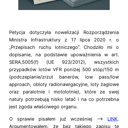
Petycja dotyczyła nowelizacji Rozporządzenia
Ministra Infrastruktury z 17 lipca 2020 r. o
„Przepisach ruchu lotniczego”. Chodziło mi o
dopisanie, na podstawie upoważnienia w art.
SERA.5005(f) (UE 923/2012), wszystkich
przypadków lotów VFR poniżej 500 stóp/150 m
(podczepianie/zrzut banerów, low pass/low
approach, obloty radionawigacyjne, loty żaglowe
oraz paralotnie i motolotnie), które ze swej
natury potrzebują nisko latać i na co potrzebna
jest zgoda właściwego organu.
O sprawie pisałem już wcześniej —>
LINK
.
Argumentowałem, że bez takiego zapisu te