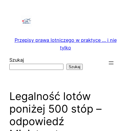
Przejdź
do
treści
Przepisy prawa lotniczego w praktyce … i nie
tylko
Szukaj
Szukaj
Legalność lotów
poniżej 500 stóp –
odpowiedź