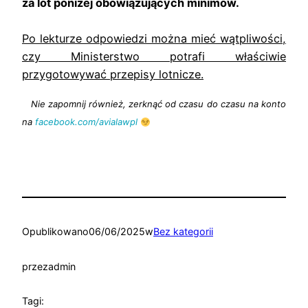
za lot poniżej obowiązujących minimów.
Po lekturze odpowiedzi można mieć wątpliwości,
czy Ministerstwo potrafi właściwie
przygotowywać przepisy lotnicze.
Nie zapomnij również, zerknąć od czasu do czasu na konto
na
facebook.com/avialawpl
Opublikowano
06/06/2025
w
Bez kategorii
przez
admin
Tagi: