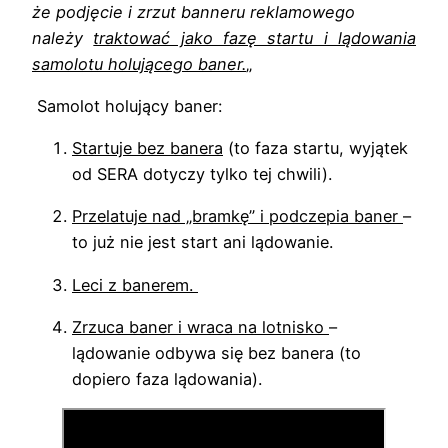
że podjęcie i zrzut banneru reklamowego
należy
traktować jako fazę startu i lądowania
samolotu holującego baner.
„
Samolot holujący baner:
Startuje bez banera
(to faza startu, wyjątek
od SERA dotyczy tylko tej chwili).
Przelatuje nad „bramkę” i podczepia baner
–
to już nie jest start ani lądowanie.
Leci z banerem.
Zrzuca baner i wraca na lotnisko
–
lądowanie odbywa się bez banera (to
dopiero faza lądowania).