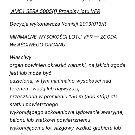
AMC1 SERA.5005(f) Przepisy lotu VFR
Decyzja wykonawcza Komisji 2013/013/R
MINIMALNE WYSOKOŚCI LOTU VFR — ZGODA
WŁAŚCIWEGO ORGANU
Właściwy
organ powinien określić warunki, na jakich zgoda
jest lub może być
udzielona, w tym minimalne wysokości nad
terenem, wodą lub najwyższą
przeszkodą w promieniu 150 m (500 stóp) dla
statku powietrznego
wykonującego szkoleniowe lądowanie awaryjne,
balonu lub statkowi powietrznemu
wykonującemu lot ślizgowy wzdłuż grzbietu lub