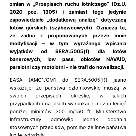
zmian w „Przepisach ruchu lotniczego” (Dz.U.
2020 poz. 1305) i zamiast tego jedynie
zapowiedziało „dodatkową analizę” dotyczącą
lotów górskich (szybowcowych). Oznacza to,
że żadna z proponowanych przeze mnie
modyfikacji – w tym wyraźnego wpisania
wyjątków od SERA.5005(f) dla lotów
banerowych, low pass, oblotów NAVAID,
paralotni czy motolotni – nie trafi do nowelizacji.
EASA (AMC1/GM1 do SERA.5005(f)) jasno
wskazuje, że państwa członkowskie muszą w
swoich przepisach określić, w jakich
przypadkach i na jakich warunkach można lecieć
poniżej minimów 300 m/150 ft. Ministerstwo
Infrastruktury odmówiło jednak dodania
stosownych przepisów, pomimo że inne państwa
już je wdrożyły.