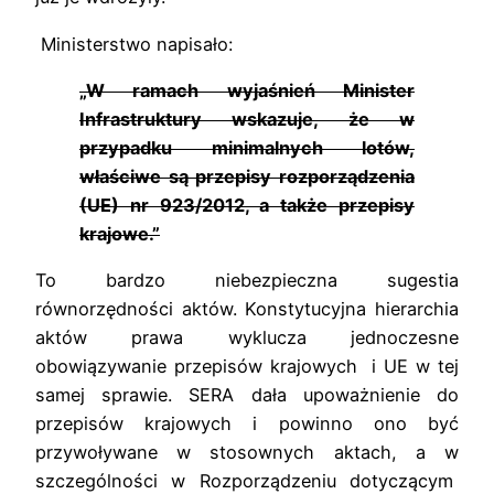
Ministerstwo napisało:
„W ramach wyjaśnień Minister
Infrastruktury wskazuje, że w
przypadku minimalnych lotów,
właściwe są przepisy rozporządzenia
(UE) nr 923/2012, a także przepisy
krajowe.”
To bardzo niebezpieczna sugestia
równorzędności aktów. Konstytucyjna hierarchia
aktów prawa wyklucza jednoczesne
obowiązywanie przepisów krajowych i UE w tej
samej sprawie. SERA dała upoważnienie do
przepisów krajowych i powinno ono być
przywoływane w stosownych aktach, a w
szczególności w Rozporządzeniu dotyczącym