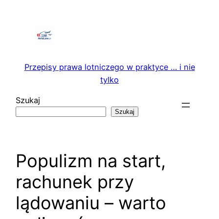
Przejdź
do
treści
Przepisy prawa lotniczego w praktyce … i nie
tylko
Szukaj
Szukaj
Populizm na start,
rachunek przy
lądowaniu – warto