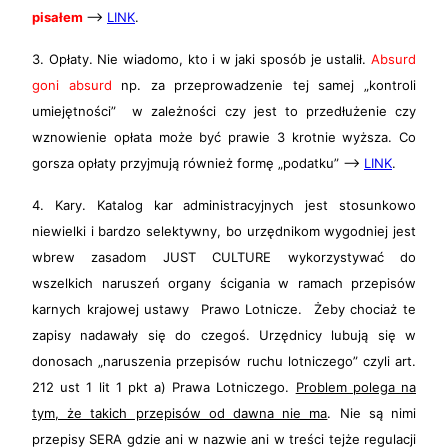
pisałem
–>
LINK
.
3. Opłaty. Nie wiadomo, kto i w jaki sposób je ustalił.
Absurd
goni absurd
np. za przeprowadzenie tej samej „kontroli
umiejętności” w zależności czy jest to przedłużenie czy
wznowienie opłata może być prawie 3 krotnie wyższa. Co
gorsza opłaty przyjmują również formę „podatku” —>
LINK
.
4. Kary. Katalog kar administracyjnych jest stosunkowo
niewielki i bardzo selektywny, bo urzędnikom wygodniej jest
wbrew zasadom JUST CULTURE wykorzystywać do
wszelkich naruszeń organy ścigania w ramach przepisów
karnych krajowej ustawy Prawo Lotnicze. Żeby chociaż te
zapisy nadawały się do czegoś. Urzędnicy lubują się w
donosach „naruszenia przepisów ruchu lotniczego” czyli art.
212 ust 1 lit 1 pkt a) Prawa Lotniczego.
Problem polega na
tym, że takich przepisów od dawna nie ma
. Nie są nimi
przepisy SERA gdzie ani w nazwie ani w treści tejże regulacji