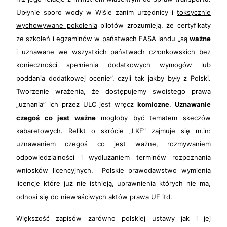
Upłynie sporo wody w Wiśle zanim urzędnicy i
toksycznie
wychowywane pokolenia
pilotów zrozumieją, że certyfikaty
ze szkoleń i egzaminów w państwach EASA landu „są
ważne
i uznawane we wszystkich państwach członkowskich bez
konieczności spełnienia dodatkowych wymogów lub
poddania dodatkowej ocenie”, czyli tak jakby były z Polski.
Tworzenie wrażenia, że dostępujemy swoistego prawa
„uznania” ich przez ULC jest wręcz
komiczne
.
Uznawanie
czegoś co jest ważne
mogłoby być tematem skeczów
kabaretowych. Relikt o skrócie „LKE” zajmuje się m.in:
uznawaniem czegoś co jest ważne, rozmywaniem
odpowiedzialności i wydłużaniem terminów rozpoznania
wniosków licencyjnych. Polskie prawodawstwo wymienia
licencje które już nie istnieją, uprawnienia których nie ma,
odnosi się do niewłaściwych aktów prawa UE itd.
Większość zapisów zarówno polskiej ustawy jak i jej