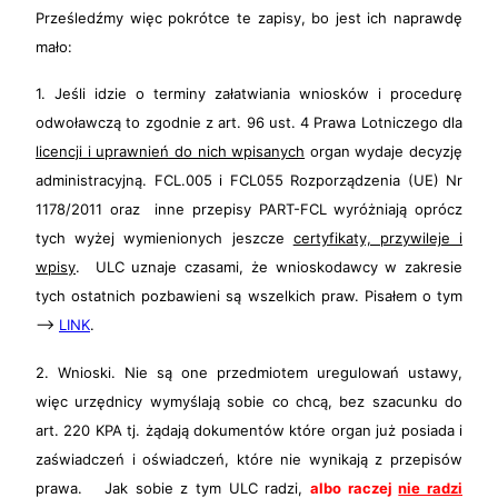
Prześledźmy więc pokrótce te zapisy, bo jest ich naprawdę
mało:
1. Jeśli idzie o terminy załatwiania wniosków i procedurę
odwoławczą to zgodnie z art. 96 ust. 4 Prawa Lotniczego dla
licencji i uprawnień do nich wpisanych
organ wydaje decyzję
administracyjną. FCL.005 i FCL055
Rozporządzenia (UE) Nr
1178/2011
oraz inne przepisy PART-FCL wyróżniają oprócz
tych wyżej wymienionych jeszcze
certyfikaty, przywileje i
wpisy
. ULC uznaje czasami, że wnioskodawcy w zakresie
tych ostatnich pozbawieni są wszelkich praw. Pisałem o tym
–>
LINK
.
2. Wnioski. Nie są one przedmiotem uregulowań ustawy,
więc urzędnicy wymyślają sobie co chcą, bez szacunku do
art. 220 KPA tj. żądają dokumentów które organ już posiada i
zaświadczeń i oświadczeń, które nie wynikają z przepisów
prawa. Jak sobie z tym ULC radzi,
albo raczej
nie radzi