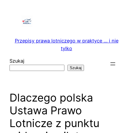
Przejdź
do
treści
Przepisy prawa lotniczego w praktyce … i nie
tylko
Szukaj
Szukaj
Dlaczego polska
Ustawa Prawo
Lotnicze z punktu