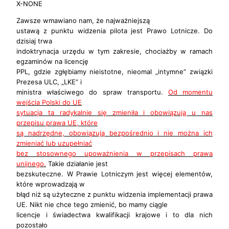
X-NONE
Zawsze wmawiano nam, że najważniejszą
ustawą z punktu widzenia pilota jest Prawo Lotnicze. Do
dzisiaj trwa
indoktrynacja urzędu w tym zakresie, chociażby w ramach
egzaminów na licencję
PPL, gdzie zgłębiamy nieistotne, nieomal „intymne” związki
Prezesa ULC, „LKE” i
ministra właściwego do spraw transportu.
Od momentu
wejścia Polski do UE
sytuacja ta radykalnie się zmieniła i obowiązują u nas
przepisu prawa UE, które
są nadrzędne, obowiązują bezpośrednio i nie można ich
zmieniać lub uzupełniać
bez stosownego upoważnienia w przepisach prawa
unijnego.
Takie działanie jest
bezskuteczne. W Prawie Lotniczym jest więcej elementów,
które wprowadzają w
błąd niż są użyteczne z punktu widzenia implementacji prawa
UE. Nikt nie chce tego zmienić, bo mamy ciągle
licencje i świadectwa kwalifikacji krajowe i to dla nich
pozostało