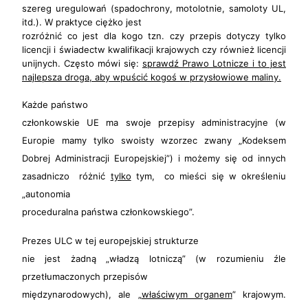
szereg uregulowań (spadochrony, motolotnie, samoloty UL,
itd.). W praktyce ciężko jest
rozróżnić co jest dla kogo tzn. czy przepis dotyczy tylko
licencji i świadectw kwalifikacji krajowych czy również licencji
unijnych. Często mówi się:
sprawdź Prawo Lotnicze i to jest
najlepsza droga, aby wpuścić kogoś w przysłowiowe maliny.
Każde państwo
członkowskie UE ma swoje przepisy administracyjne (w
Europie mamy tylko swoisty wzorzec zwany „Kodeksem
Dobrej Administracji Europejskiej”) i możemy się od innych
zasadniczo różnić
tylko
tym, co mieści się w określeniu
„autonomia
proceduralna państwa członkowskiego”.
Prezes ULC w tej europejskiej strukturze
nie jest żadną „władzą lotniczą” (w rozumieniu źle
przetłumaczonych przepisów
międzynarodowych), ale „
właściwym organem
” krajowym.