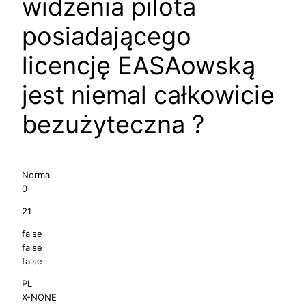
widzenia pilota
posiadającego
licencję EASAowską
jest niemal całkowicie
bezużyteczna ?
Normal
0
21
false
false
false
PL
X-NONE