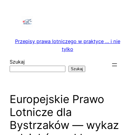
Przejdź
do
treści
Przepisy prawa lotniczego w praktyce … i nie
tylko
Szukaj
Szukaj
Europejskie Prawo
Lotnicze dla
Bystrzaków — wykaz