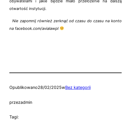
obywatelami i jakie będzie miało przełożenie na dalszą
otwartość instytucji.
Nie zapomnij również zerknąć od czasu do czasu na konto
na facebook.com/avialawpl
Opublikowano
28/02/2025
w
Bez kategorii
przez
admin
Tagi: