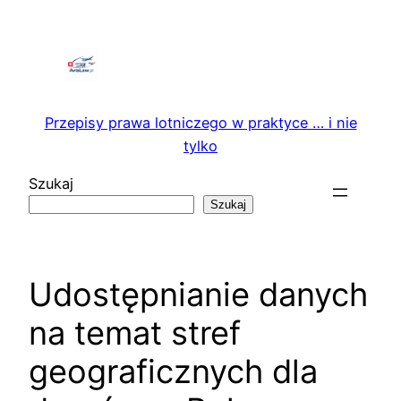
Przejdź
do
treści
Przepisy prawa lotniczego w praktyce … i nie
tylko
Szukaj
Szukaj
Udostępnianie danych
na temat stref
geograficznych dla