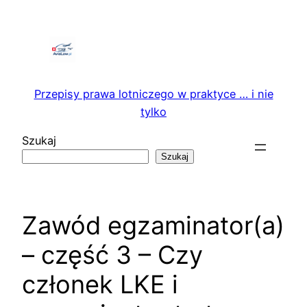
Przejdź
do
treści
Przepisy prawa lotniczego w praktyce … i nie
tylko
Szukaj
Szukaj
Zawód egzaminator(a)
– część 3 – Czy
członek LKE i