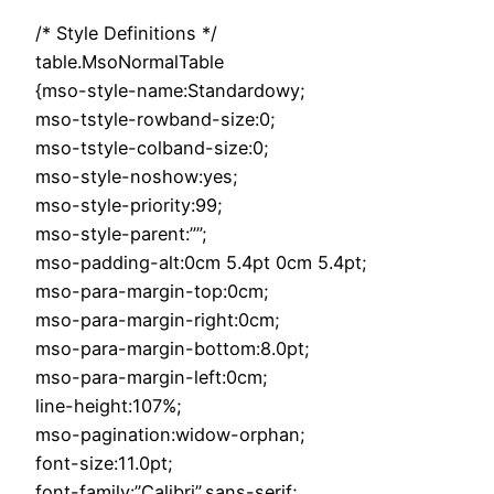
/* Style Definitions */
table.MsoNormalTable
{mso-style-name:Standardowy;
mso-tstyle-rowband-size:0;
mso-tstyle-colband-size:0;
mso-style-noshow:yes;
mso-style-priority:99;
mso-style-parent:””;
mso-padding-alt:0cm 5.4pt 0cm 5.4pt;
mso-para-margin-top:0cm;
mso-para-margin-right:0cm;
mso-para-margin-bottom:8.0pt;
mso-para-margin-left:0cm;
line-height:107%;
mso-pagination:widow-orphan;
font-size:11.0pt;
font-family:”Calibri”,sans-serif;