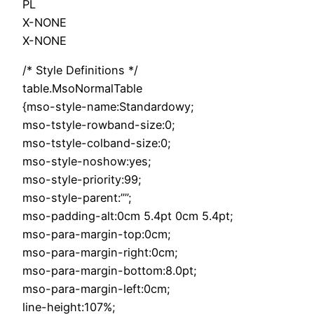
PL
X-NONE
X-NONE
/* Style Definitions */
table.MsoNormalTable
{mso-style-name:Standardowy;
mso-tstyle-rowband-size:0;
mso-tstyle-colband-size:0;
mso-style-noshow:yes;
mso-style-priority:99;
mso-style-parent:””;
mso-padding-alt:0cm 5.4pt 0cm 5.4pt;
mso-para-margin-top:0cm;
mso-para-margin-right:0cm;
mso-para-margin-bottom:8.0pt;
mso-para-margin-left:0cm;
line-height:107%;