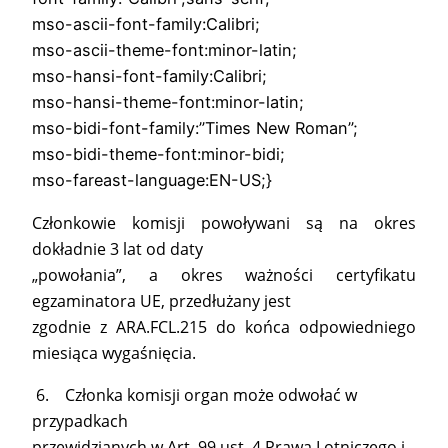
mso-ascii-font-family:Calibri;
mso-ascii-theme-font:minor-latin;
mso-hansi-font-family:Calibri;
mso-hansi-theme-font:minor-latin;
mso-bidi-font-family:”Times New Roman”;
mso-bidi-theme-font:minor-bidi;
mso-fareast-language:EN-US;}
Członkowie komisji powoływani są na okres
dokładnie 3 lat od daty
„powołania”, a okres ważności certyfikatu
egzaminatora UE, przedłużany jest
zgodnie z ARA.FCL.215 do końca odpowiedniego
miesiąca wygaśnięcia.
6. Członka komisji organ może odwołać w
przypadkach
przewidzianych w Art. 99 ust. 4 Prawa Lotniczego i