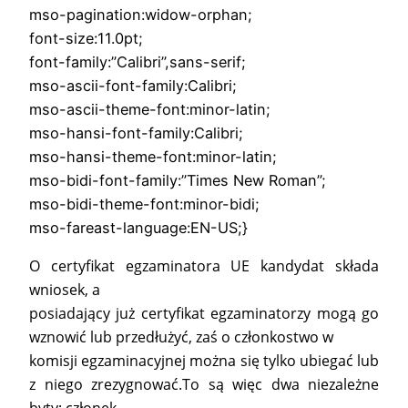
mso-pagination:widow-orphan;
font-size:11.0pt;
font-family:”Calibri”,sans-serif;
mso-ascii-font-family:Calibri;
mso-ascii-theme-font:minor-latin;
mso-hansi-font-family:Calibri;
mso-hansi-theme-font:minor-latin;
mso-bidi-font-family:”Times New Roman”;
mso-bidi-theme-font:minor-bidi;
mso-fareast-language:EN-US;}
O certyfikat egzaminatora UE kandydat składa
wniosek, a
posiadający już certyfikat egzaminatorzy mogą go
wznowić lub przedłużyć, zaś o członkostwo w
komisji egzaminacyjnej można się tylko ubiegać lub
z niego zrezygnować.To są więc dwa niezależne