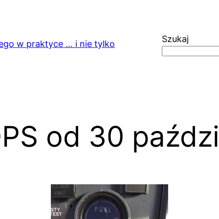
Szukaj
ego w praktyce … i nie tylko
PS od 30 paździ