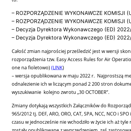
– ROZPORZĄDZENIE WYKONAWCZE KOMISJI (UE) 202
– ROZPORZĄDZENIE WYKONAWCZE KOMISJI (UE) 202
– Decyzja Dyrektora Wykonawczego (ED) 2022/
– Decyzja Dyrektora Wykonawczego (ED) 2022/0
Całość zmian najprościej prześledzić jest w wersji sko
rozporządzenia tzw. Easy Access Rules for Air Operat
one na fioletowo)
(LINK
)
– wersja opublikowana w maju 2022 r. Najprostszą m
odnalezienie ich w liczącym ponad 2 200 stron dokume
wyszukiwanie kolejno zwrotu „30 OCTOBER”.
Zmiany dotykają wszystkich Załączników do Rozporząd
965/2012 tj. DEF, ARO, ORO, CAT, SPA, NCC, NCO i SPO 
czasu w jednocześnie nie wchodziło w życie ich aż tyle 
zostały opublikowane z wyprzedzeniem, zaś zastosow