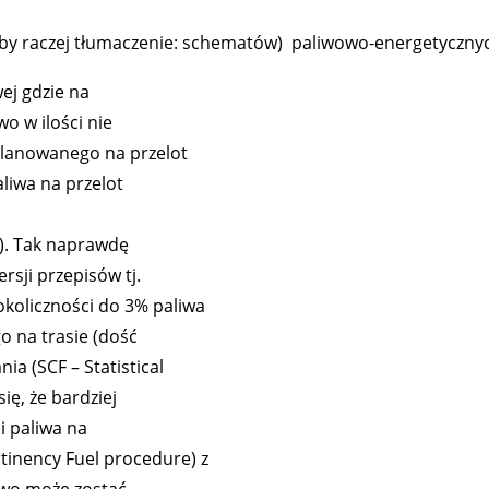
y raczej tłumaczenie: schematów) paliwowo-energetyczny
ej gdzie na
o w ilości nie
aplanowanego na przelot
liwa na przelot
”). Tak naprawdę
rsji przepisów tj.
okoliczności do 3% paliwa
o na trasie (dość
ia (SCF – Statistical
ię, że bardziej
i paliwa na
tinency Fuel procedure) z
liwo może zostać