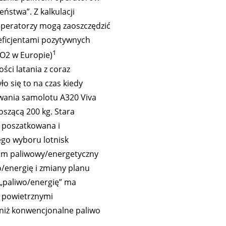
stwa”. Z kalkulacji
peratorzy mogą zaoszczędzić
eficjentami pozytywnych
1
O2 w Europie)
ści latania z coraz
ło się to na czas kiedy
wania samolotu A320 Viva
szącą 200 kg. Stara
a poszatkowana i
go wyboru lotnisk
ram paliwowy/energetyczny
/energię i zmiany planu
 „paliwo/energię” ma
i powietrznymi
 niż konwencjonalne paliwo