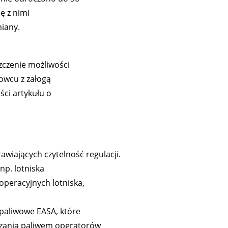
ę z nimi
miany.
czenie możliwości
owcu z załogą
ci artykułu o
wiających czytelność regulacji.
np. lotniska
peracyjnych lotniska,
paliwowe EASA, które
dzania paliwem operatorów