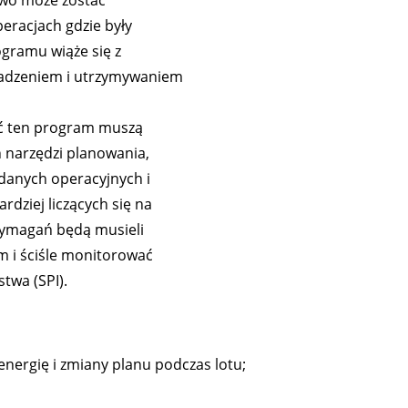
eracjach gdzie były
ogramu wiąże się z
adzeniem i utrzymywaniem
ać ten program muszą
 narzędzi planowania,
danych operacyjnych i
rdziej liczących się na
wymagań będą musieli
 i ściśle monitorować
twa (SPI).
nergię i zmiany planu podczas lotu;