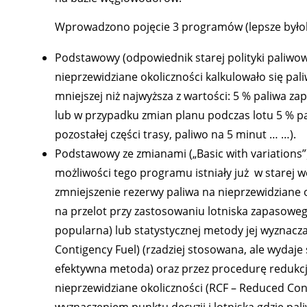
Wprowadzono pojęcie 3 programów (lepsze byłob
Podstawowy (odpowiednik starej polityki paliwow
nieprzewidziane okoliczności kalkulowało się paliw
mniejszej niż najwyższa z wartości: 5 % paliwa z
lub w przypadku zmian planu podczas lotu 5 % pa
pozostałej części trasy, paliwo na 5 minut … …).
Podstawowy ze zmianami („Basic with variations
możliwości tego programu istniały już w starej we
zmniejszenie rezerwy paliwa na nieprzewidziane 
na przelot przy zastosowaniu lotniska zapasoweg
popularna) lub statystycznej metody jej wyznaczan
Contigency Fuel) (rzadziej stosowana, ale wydaje s
efektywna metoda) oraz przez procedurę redukcj
nieprzewidziane okoliczności (RCF – Reduced Con
wyznaczeniem punktu decyzji i lotniska gdzie pa