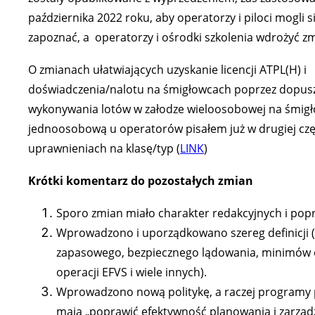
października 2022 roku, aby operatorzy i piloci mogli si
zapoznać, a operatorzy i ośrodki szkolenia wdrożyć z
O zmianach ułatwiających uzyskanie licencji ATPL(H) i
doświadczenia/nalotu na śmigłowcach poprzez dopusz
wykonywania lotów w załodze wieloosobowej na śmigł
jednoosobową u operatorów pisałem już w drugiej częś
uprawnieniach na klasę/typ (
LINK
)
Krótki komentarz do pozostałych zmian
Sporo zmian miało charakter redakcyjnych i popra
Wprowadzono i uporządkowano szereg definicji (
zapasowego, bezpiecznego lądowania, minimów o
operacji EFVS i wiele innych).
Wprowadzono nową politykę, a raczej programy 
mają „poprawić efektywność planowania i zarzą