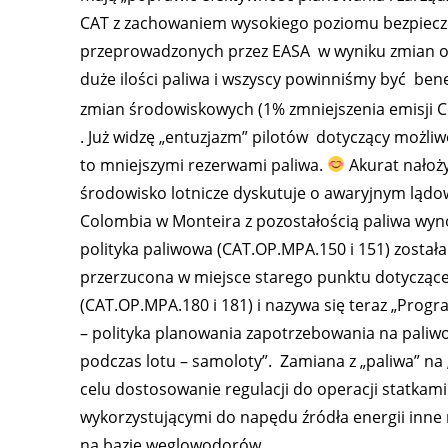
CAT z zachowaniem wysokiego poziomu bezpieczeń
przeprowadzonych przez EASA w wyniku zmian o
duże ilości paliwa i wszyscy powinniśmy być ben
zmian środowiskowych (1% zmniejszenia emisji C
. Już widzę „entuzjazm” pilotów dotyczący możliwo
to mniejszymi rezerwami paliwa.
Akurat nałoży
środowisko lotnicze dyskutuje o awaryjnym lądo
Colombia w Monteira z pozostałością paliwa wyno
polityka paliwowa (CAT.OP.MPA.150 i 151) został
przerzucona w miejsce starego punktu dotyczące
(CAT.OP.MPA.180 i 181) i nazywa się teraz „Prog
– polityka planowania zapotrzebowania na paliwo
podczas lotu – samoloty”. Zamiana z „paliwa” na
celu dostosowanie regulacji do operacji statkam
wykorzystującymi do napędu źródła energii inne
na bazie węglowodorów.