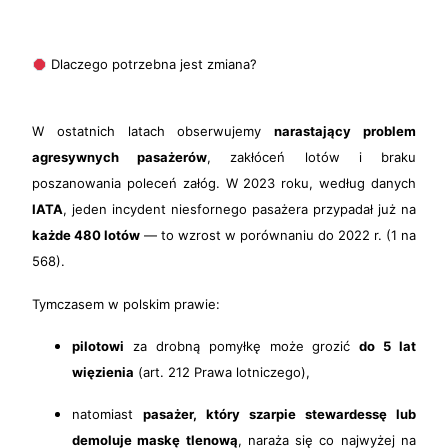
Dlaczego potrzebna jest zmiana?
W ostatnich latach obserwujemy
narastający problem
agresywnych pasażerów
, zakłóceń lotów i braku
poszanowania poleceń załóg. W 2023 roku, według danych
IATA
, jeden incydent niesfornego pasażera przypadał już na
każde 480 lotów
— to wzrost w porównaniu do 2022 r. (1 na
568).
Tymczasem w polskim prawie:
pilotowi
za drobną pomyłkę może grozić
do 5 lat
więzienia
(art. 212 Prawa lotniczego),
natomiast
pasażer, który szarpie stewardessę lub
demoluje maskę tlenową
, naraża się co najwyżej na