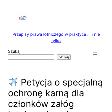
Przejdź
do
treści
Przepisy prawa lotniczego w praktyce … i nie
tylko
Szukaj
Szukaj
Petycja o specjalną
ochronę karną dla
członków załóg