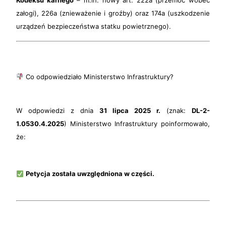
Kodeksu karnego
– m.in. nowy art. 222a (przemoc wobec
załogi), 226a (znieważenie i groźby) oraz 174a (uszkodzenie
urządzeń bezpieczeństwa statku powietrznego).
Co odpowiedziało Ministerstwo Infrastruktury?
W odpowiedzi z dnia
31 lipca 2025 r.
(znak:
DL-2-
1.0530.4.2025
) Ministerstwo Infrastruktury poinformowało,
że:
Petycja została uwzględniona w części.