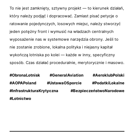
To nie jest zamknięty, sztywny projekt — to kierunek działań,
który należy podjąć i dopracować. Zamiast pisać petycje o
ratowanie pojedynczych, losowych miejsc, należy stworzyć
jeden potężny front i wymusić na władzach centralnych
wyposażenie nas w systemowe narzędzia obrony. Jeśli to
nie zostanie zrobione, lokalna polityka i niejasny kapitał
wykończą lotniska po kolei — każde w inny, specyficzny
sposób. Czas działać proceduralnie, merytorycznie i masowo.
#ObronaLotnisk #GeneralAviation #AeroklubPolski
#AOPAPoland #UstawaOSporcie #PodatkiLokalne
#InfrastrukturaKrytyczna #BezpieczeństwoNarodowe
#Lotnictwo