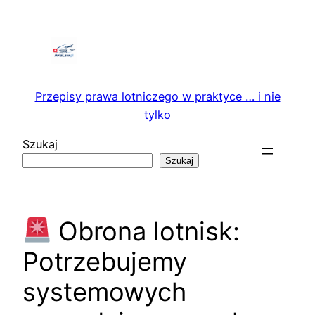
Przejdź
do
treści
Przepisy prawa lotniczego w praktyce … i nie
tylko
Szukaj
Szukaj
Obrona lotnisk:
Potrzebujemy
systemowych