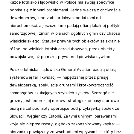
Każde lotnisko i lądowisko w Polsce ma swoją specyfikę i
boryka się z innymi problemami. Jedne walczą z chciwością
deweloperów, inne z absurdalnymi podatkami od
nieruchomości, a jeszcze inne padają ofiarą lokalnej polityki
samorządowej, zmian w planach ogólnych gmin czy chaosu
właścicielskiego. Statusy prawne tych obiektów są skrajnie
różne: od wielkich lotnisk aeroklubowych, przez obiekty
powojskowe, aż po małe, prywatne lądowiska cywilne.
Polskie lotniska i lądowiska General Aviation padają ofiarą
systemowej fali likwidacji — napędzanej przez presję
deweloperską, spekulację gruntami i krótkowzroczność
samorządów szukających szybkich zysków. Szczególnie
groźny jest jeden z jej nurtów: strategiczne pasy startowe
biorą na cel podmioty operujące pod przykrywką spółek ze
Słowacji, Węgier czy Estonii. Za tymi unijnymi parawanami
kryje się nieprzejrzysty, głęboko zakonspirowany kapitał —
nierzadko powiązany ze wschodnimi wpływami — który bez