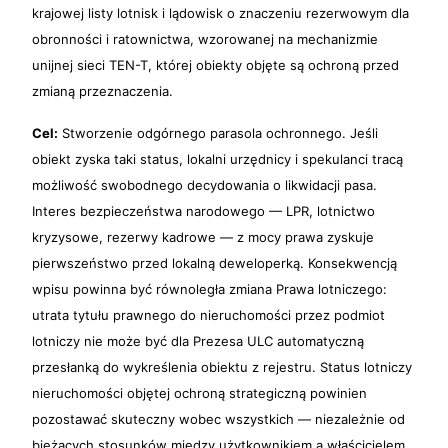
krajowej listy lotnisk i lądowisk o znaczeniu rezerwowym dla
obronności i ratownictwa, wzorowanej na mechanizmie
unijnej sieci TEN-T, której obiekty objęte są ochroną przed
zmianą przeznaczenia.
Cel:
Stworzenie odgórnego parasola ochronnego. Jeśli
obiekt zyska taki status, lokalni urzędnicy i spekulanci tracą
możliwość swobodnego decydowania o likwidacji pasa.
Interes bezpieczeństwa narodowego — LPR, lotnictwo
kryzysowe, rezerwy kadrowe — z mocy prawa zyskuje
pierwszeństwo przed lokalną deweloperką. Konsekwencją
wpisu powinna być równoległa zmiana Prawa lotniczego:
utrata tytułu prawnego do nieruchomości przez podmiot
lotniczy nie może być dla Prezesa ULC automatyczną
przesłanką do wykreślenia obiektu z rejestru. Status lotniczy
nieruchomości objętej ochroną strategiczną powinien
pozostawać skuteczny wobec wszystkich — niezależnie od
bieżących stosunków między użytkownikiem a właścicielem