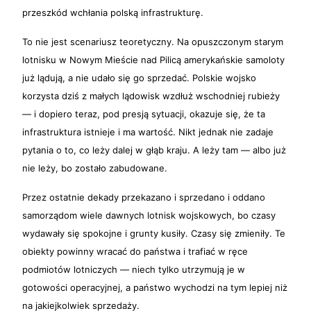
przeszkód wchłania polską infrastrukturę.
To nie jest scenariusz teoretyczny. Na opuszczonym starym
lotnisku w Nowym Mieście nad Pilicą amerykańskie samoloty
już lądują, a nie udało się go sprzedać. Polskie wojsko
korzysta dziś z małych lądowisk wzdłuż wschodniej rubieży
— i dopiero teraz, pod presją sytuacji, okazuje się, że ta
infrastruktura istnieje i ma wartość. Nikt jednak nie zadaje
pytania o to, co leży dalej w głąb kraju. A leży tam — albo już
nie leży, bo zostało zabudowane.
Przez ostatnie dekady przekazano i sprzedano i oddano
samorządom wiele dawnych lotnisk wojskowych, bo czasy
wydawały się spokojne i grunty kusiły. Czasy się zmieniły. Te
obiekty powinny wracać do państwa i trafiać w ręce
podmiotów lotniczych — niech tylko utrzymują je w
gotowości operacyjnej, a państwo wychodzi na tym lepiej niż
na jakiejkolwiek sprzedaży.