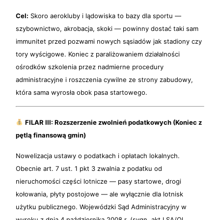
Cel:
Skoro aerokluby i lądowiska to bazy dla sportu —
szybownictwo, akrobacja, skoki — powinny dostać taki sam
immunitet przed pozwami nowych sąsiadów jak stadiony czy
tory wyścigowe. Koniec z paraliżowaniem działalności
ośrodków szkolenia przez nadmierne procedury
administracyjne i roszczenia cywilne ze strony zabudowy,
która sama wyrosła obok pasa startowego.
FILAR III: Rozszerzenie zwolnień podatkowych (Koniec z
pętlą finansową gmin)
Nowelizacja ustawy o podatkach i opłatach lokalnych.
Obecnie art. 7 ust. 1 pkt 3 zwalnia z podatku od
nieruchomości części lotnicze — pasy startowe, drogi
kołowania, płyty postojowe — ale wyłącznie dla lotnisk
użytku publicznego. Wojewódzki Sąd Administracyjny w
wyroku z dnia 4 października 2008 r. (sygn. akt I SA/Ol