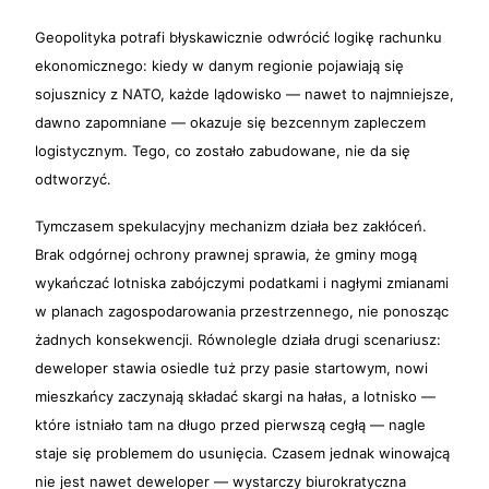
Geopolityka potrafi błyskawicznie odwrócić logikę rachunku
ekonomicznego: kiedy w danym regionie pojawiają się
sojusznicy z NATO, każde lądowisko — nawet to najmniejsze,
dawno zapomniane — okazuje się bezcennym zapleczem
logistycznym. Tego, co zostało zabudowane, nie da się
odtworzyć.
Tymczasem spekulacyjny mechanizm działa bez zakłóceń.
Brak odgórnej ochrony prawnej sprawia, że gminy mogą
wykańczać lotniska zabójczymi podatkami i nagłymi zmianami
w planach zagospodarowania przestrzennego, nie ponosząc
żadnych konsekwencji. Równolegle działa drugi scenariusz:
deweloper stawia osiedle tuż przy pasie startowym, nowi
mieszkańcy zaczynają składać skargi na hałas, a lotnisko —
które istniało tam na długo przed pierwszą cegłą — nagle
staje się problemem do usunięcia. Czasem jednak winowajcą
nie jest nawet deweloper — wystarczy biurokratyczna