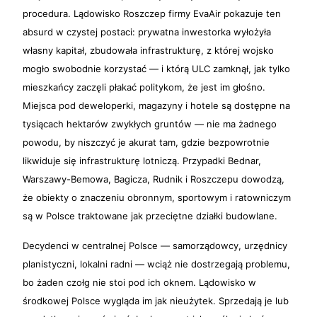
procedura. Lądowisko Roszczep firmy EvaAir pokazuje ten
absurd w czystej postaci: prywatna inwestorka wyłożyła
własny kapitał, zbudowała infrastrukturę, z której wojsko
mogło swobodnie korzystać — i którą ULC zamknął, jak tylko
mieszkańcy zaczęli płakać politykom, że jest im głośno.
Miejsca pod deweloperki, magazyny i hotele są dostępne na
tysiącach hektarów zwykłych gruntów — nie ma żadnego
powodu, by niszczyć je akurat tam, gdzie bezpowrotnie
likwiduje się infrastrukturę lotniczą. Przypadki Bednar,
Warszawy-Bemowa, Bagicza, Rudnik i Roszczepu dowodzą,
że obiekty o znaczeniu obronnym, sportowym i ratowniczym
są w Polsce traktowane jak przeciętne działki budowlane.
Decydenci w centralnej Polsce — samorządowcy, urzędnicy
planistyczni, lokalni radni — wciąż nie dostrzegają problemu,
bo żaden czołg nie stoi pod ich oknem. Lądowisko w
środkowej Polsce wygląda im jak nieużytek. Sprzedają je lub