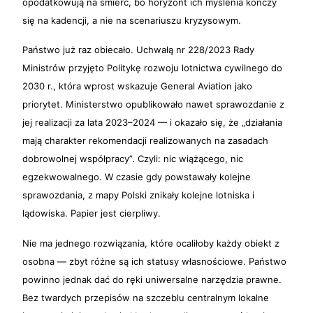
opodatkowują na śmierć, bo horyzont ich myślenia kończy
się na kadencji, a nie na scenariuszu kryzysowym.
Państwo już raz obiecało. Uchwałą nr 228/2023 Rady
Ministrów przyjęto Politykę rozwoju lotnictwa cywilnego do
2030 r., która wprost wskazuje General Aviation jako
priorytet. Ministerstwo opublikowało nawet sprawozdanie z
jej realizacji za lata 2023–2024 — i okazało się, że „działania
mają charakter rekomendacji realizowanych na zasadach
dobrowolnej współpracy”. Czyli: nic wiążącego, nic
egzekwowalnego. W czasie gdy powstawały kolejne
sprawozdania, z mapy Polski znikały kolejne lotniska i
lądowiska. Papier jest cierpliwy.
Nie ma jednego rozwiązania, które ocaliłoby każdy obiekt z
osobna — zbyt różne są ich statusy własnościowe. Państwo
powinno jednak dać do ręki uniwersalne narzędzia prawne.
Bez twardych przepisów na szczeblu centralnym lokalne