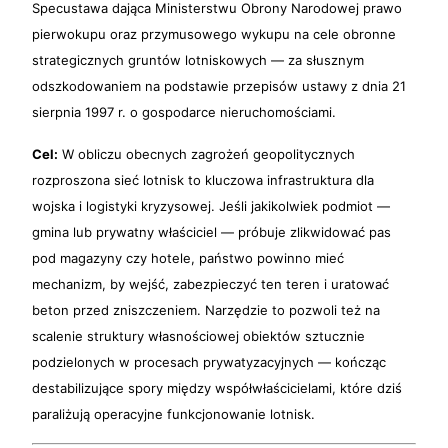
Specustawa dająca Ministerstwu Obrony Narodowej prawo
pierwokupu oraz przymusowego wykupu na cele obronne
strategicznych gruntów lotniskowych — za słusznym
odszkodowaniem na podstawie przepisów ustawy z dnia 21
sierpnia 1997 r. o gospodarce nieruchomościami.
Cel:
W obliczu obecnych zagrożeń geopolitycznych
rozproszona sieć lotnisk to kluczowa infrastruktura dla
wojska i logistyki kryzysowej. Jeśli jakikolwiek podmiot —
gmina lub prywatny właściciel — próbuje zlikwidować pas
pod magazyny czy hotele, państwo powinno mieć
mechanizm, by wejść, zabezpieczyć ten teren i uratować
beton przed zniszczeniem. Narzędzie to pozwoli też na
scalenie struktury własnościowej obiektów sztucznie
podzielonych w procesach prywatyzacyjnych — kończąc
destabilizujące spory między współwłaścicielami, które dziś
paraliżują operacyjne funkcjonowanie lotnisk.