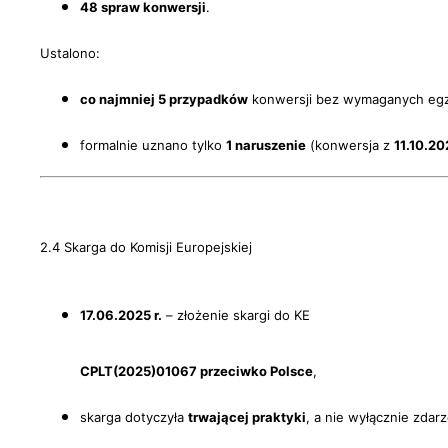
48 spraw konwersji
.
Ustalono:
co najmniej 5 przypadków
konwersji bez wymaganych egz
formalnie uznano tylko
1 naruszenie
(konwersja z
11.10.20
2.4 Skarga do Komisji Europejskiej
17.06.2025 r.
– złożenie skargi do KE
CPLT(2025)01067 przeciwko Polsce
,
skarga dotyczyła
trwającej praktyki
, a nie wyłącznie zdar