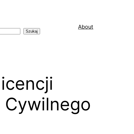
About
Szukaj
icencji
a Cywilnego