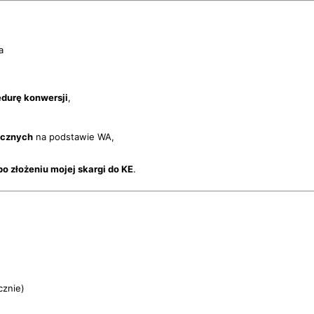
a
durę konwersji
,
ycznych
na podstawie WA,
o złożeniu mojej skargi do KE
.
cznie)