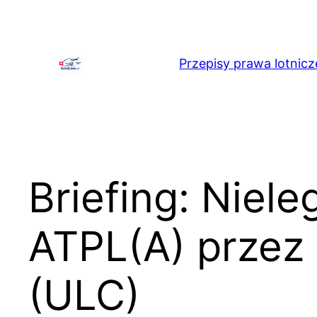
Przejdź
do
treści
Przepisy prawa lotnicz
Briefing: Niele
ATPL(A) przez
(ULC)