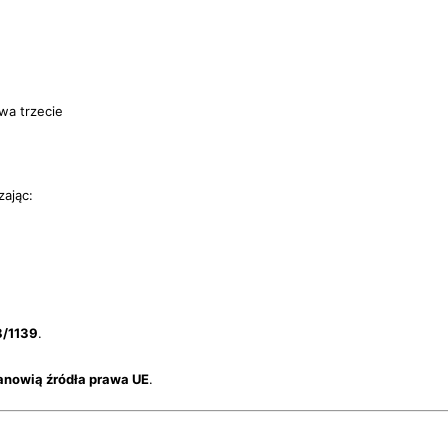
wa trzecie
zając:
8/1139
.
tanowią źródła prawa UE
.