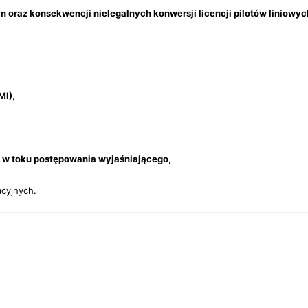
n oraz konsekwencji nielegalnych konwersji licencji pilotów liniowyc
MI)
,
o w toku postępowania wyjaśniającego
,
acyjnych.