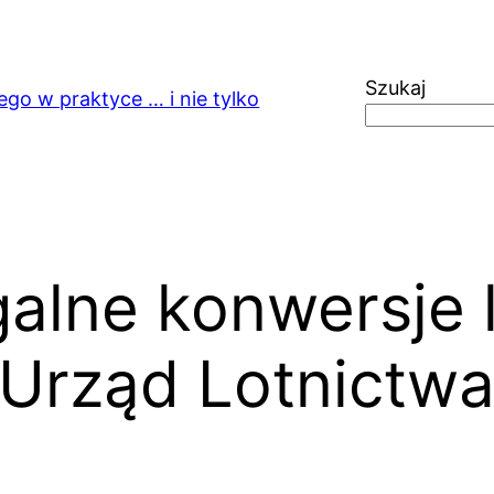
Szukaj
ego w praktyce … i nie tylko
galne konwersje l
 Urząd Lotnictw