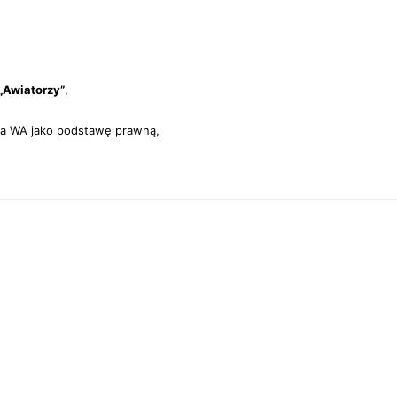
„Awiatorzy”
,
na WA jako podstawę prawną,