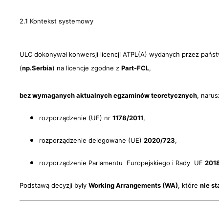
2.1 Kontekst systemowy
ULC dokonywał konwersji licencji ATPL(A) wydanych przez państ
(
n
p.Serbia
) na licencje zgodne z
Part-FCL
,
bez wymaganych aktualnych egzaminów teoretycznych
, narus
rozporządzenie (UE) nr
1178/2011
,
rozporządzenie delegowane (UE)
2020/723
,
rozporządzenie Parlamentu Europejskiego i Rady UE
201
Podstawą decyzji były
Working Arrangements (WA)
, które
nie s