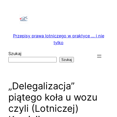
Przejdź
do
treści
Przepisy prawa lotniczego w praktyce … i nie
tylko
Szukaj
Szukaj
„Delegalizacja”
piątego koła u wozu
czyli (Lotniczej)