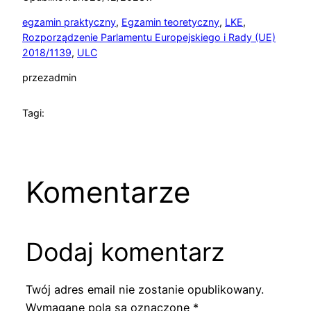
egzamin praktyczny
, 
Egzamin teoretyczny
, 
LKE
, 
Rozporządzenie Parlamentu Europejskiego i Rady (UE)
2018/1139
, 
ULC
przez
admin
Tagi:
Komentarze
Dodaj komentarz
Twój adres email nie zostanie opublikowany.
Wymagane pola są oznaczone
*