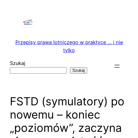
Przejdź
do
treści
Przepisy prawa lotniczego w praktyce … i nie
tylko
Szukaj
Szukaj
FSTD (symulatory) po
nowemu – koniec
„poziomów”, zaczyna