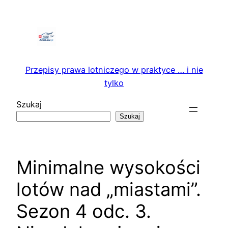
Przejdź
do
treści
Przepisy prawa lotniczego w praktyce … i nie
tylko
Szukaj
Szukaj
Minimalne wysokości
lotów nad „miastami”.
Sezon 4 odc. 3.