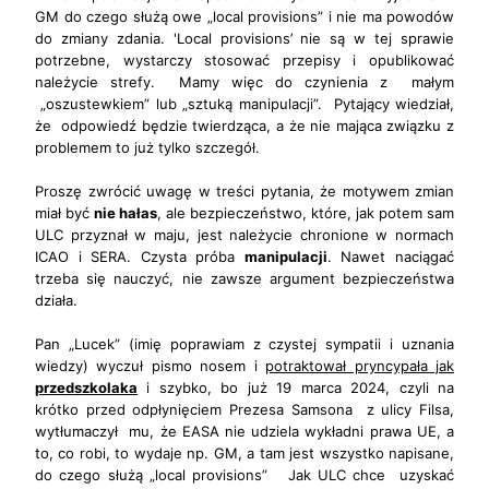
GM do czego służą owe „local provisions” i nie ma powodów
do zmiany zdania. 'Local provisions’ nie są w tej sprawie
potrzebne, wystarczy stosować przepisy i opublikować
należycie strefy. Mamy więc do czynienia z małym
„oszustewkiem” lub „sztuką manipulacji”. Pytający wiedział,
że odpowiedź będzie twierdząca, a że nie mająca związku z
problemem to już tylko szczegół.
Proszę zwrócić uwagę w treści pytania, że motywem zmian
miał być
nie hałas
, ale bezpieczeństwo, które, jak potem sam
ULC przyznał w maju, jest należycie chronione w normach
ICAO i SERA. Czysta próba
manipulacji
. Nawet naciągać
trzeba się nauczyć, nie zawsze argument bezpieczeństwa
działa.
Pan „Lucek” (imię poprawiam z czystej sympatii i uznania
wiedzy) wyczuł pismo nosem i
potraktował pryncypała jak
przedszkolaka
i szybko, bo już 19 marca 2024, czyli na
krótko przed odpłynięciem Prezesa Samsona z ulicy Filsa,
wytłumaczył mu, że EASA nie udziela wykładni prawa UE, a
to, co robi, to wydaje np. GM, a tam jest wszystko napisane,
do czego służą „local provisions” Jak ULC chce uzyskać