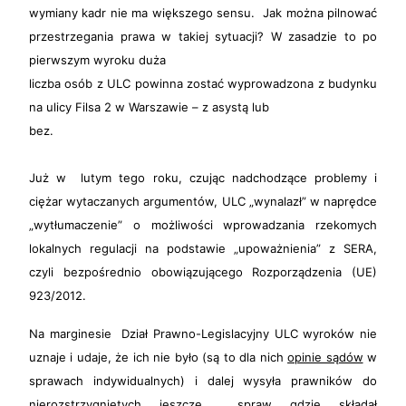
wymiany kadr nie ma większego sensu. Jak można pilnować
przestrzegania prawa w takiej sytuacji? W zasadzie to po
pierwszym wyroku duża
liczba osób z ULC powinna zostać wyprowadzona z budynku
na ulicy Filsa 2 w Warszawie – z asystą lub
bez.
Już w lutym tego roku, czując nadchodzące problemy i
ciężar wytaczanych argumentów, ULC „wynalazł” w naprędce
„wytłumaczenie” o możliwości wprowadzania rzekomych
lokalnych regulacji na podstawie „upoważnienia” z SERA,
czyli bezpośrednio obowiązującego Rozporządzenia (UE)
923/2012.
Na marginesie Dział Prawno-Legislacyjny ULC wyroków nie
uznaje i udaje, że ich nie było (są to dla nich
opinie sądów
w
sprawach indywidualnych) i dalej wysyła prawników do
nierozstrzygniętych jeszcze spraw gdzie składał