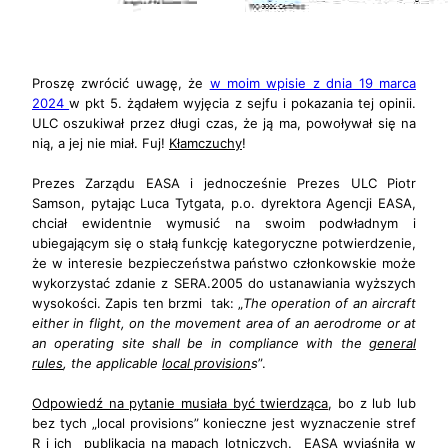
Proszę zwrócić uwagę, że
w moim wpisie z dnia 19 marca
2024
w pkt 5. żądałem wyjęcia z sejfu i pokazania tej opinii.
ULC oszukiwał przez długi czas, że ją ma, powoływał się na
nią, a jej nie miał. Fuj!
Kłamczuchy
!
Prezes Zarządu EASA i jednocześnie Prezes ULC Piotr
Samson, pytając Luca Tytgata, p.o. dyrektora Agencji EASA,
chciał ewidentnie wymusić na swoim podwładnym i
ubiegającym się o stałą funkcję kategoryczne potwierdzenie,
że w interesie bezpieczeństwa państwo członkowskie może
wykorzystać zdanie z SERA.2005 do ustanawiania wyższych
wysokości. Zapis ten brzmi tak: „
The operation of an aircraft
either in flight, on the movement area of an aerodrome or at
an operating site shall be in compliance with the
general
rules
, the applicable
local provision
s
”.
Odpowiedź na pytanie musiała być twierdząca
, bo z lub lub
bez tych „local provisions” konieczne jest wyznaczenie stref
R i ich publikacja na mapach lotniczych. EASA wyjaśniła w