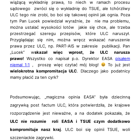
wiążącą wykładnię prawa, to niech w ramach procesu
sądowego zwróci się o wykładnię do TSUE, ale tchórzliwy
ULC tego nie zrobi, bo boi się takowej opinii jak ognia. Poza
tym Pan Lucek powiedział wyraźnie, że nie ma problemu,
można ustalać wysokości lotów jakie się chce, ale trzeba
przestrzegać szeregu przepisów, które ULC naruszył.
Przyglądając się nim, można wręcz wskazać naruszenie
prawa przez ULC, np. PART-AIS w zakresie publikacji. Pan
„Lucek” w
skazał więc wprost, że ULC narusza
prawo!
Wszystko co napisał p.o. Dyrektor EASA
pisałem
niemal 1:1
, proszę więc czytać mój blog!
To już jest
wielokrotna kompromitacja ULC
. Dlaczego jako podatnicy
mamy płacić za ten cyrk?
Podsumowując, „magiczna opinia EASA” była dziecinną
zagrywką post factum ULC, która potwierdziła, że krajowe
rozporządzenie jest nieważne, a na dodatek pokazała, że
ULC nie rozumie roli EASA i TSUE czym dodatkowo
kompromituje nasz kraj
. ULC boi się opinii TSUE, woli
szczeniackie zagrywki.