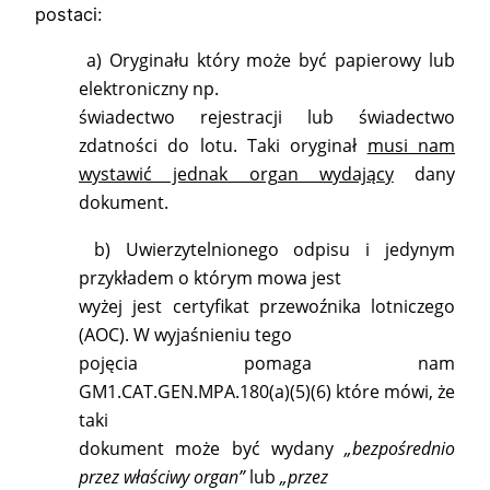
postaci:
a) Oryginału który może być papierowy lub
elektroniczny np.
świadectwo rejestracji lub świadectwo
zdatności do lotu. Taki oryginał
musi nam
wystawić jednak organ wydający
dany
dokument.
b) Uwierzytelnionego odpisu i jedynym
przykładem o którym mowa jest
wyżej jest certyfikat przewoźnika lotniczego
(AOC). W wyjaśnieniu tego
pojęcia pomaga nam
GM1.CAT.GEN.MPA.180(a)(5)(6) które mówi, że
taki
dokument może być wydany
„bezpośrednio
przez właściwy organ”
lub
„przez