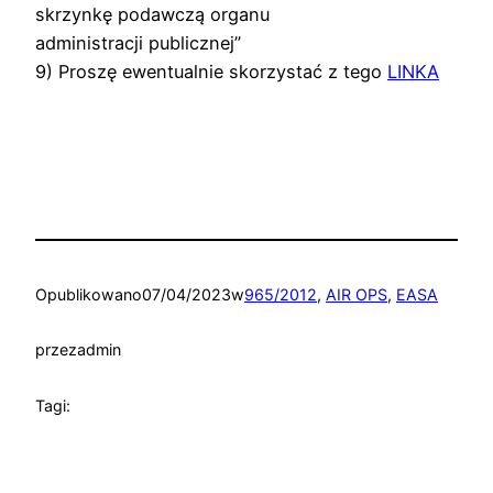
skrzynkę podawczą organu
administracji publicznej”
9) Proszę ewentualnie skorzystać z tego
LINKA
Opublikowano
07/04/2023
w
965/2012
, 
AIR OPS
, 
EASA
przez
admin
Tagi: