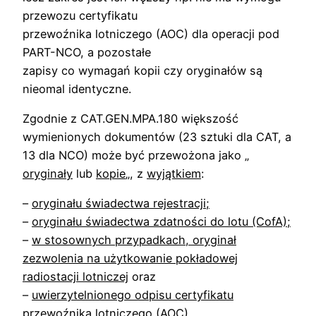
przewozu certyfikatu
przewoźnika lotniczego (AOC) dla operacji pod
PART-NCO, a pozostałe
zapisy co wymagań kopii czy oryginałów są
nieomal identyczne.
Zgodnie z CAT.GEN.MPA.180 większość
wymienionych dokumentów (23 sztuki dla CAT, a
13 dla NCO) może być przewożona jako „
oryginały
lub
kopie
„, z
wyjątkiem
:
–
oryginału świadectwa rejestracji;
–
oryginału świadectwa zdatności do lotu (CofA);
–
w stosownych przypadkach, oryginał
zezwolenia na użytkowanie pokładowej
radiostacji lotniczej
oraz
–
uwierzytelnionego odpisu certyfikatu
przewoźnika lotniczego (AOC)