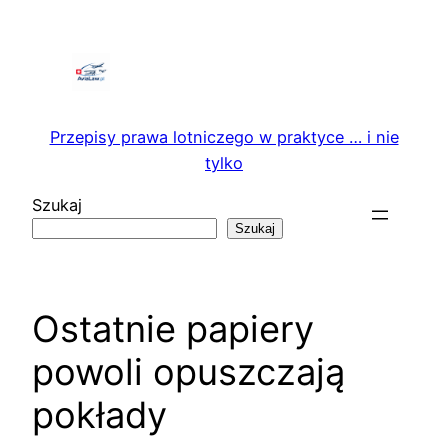
Przejdź
do
treści
Przepisy prawa lotniczego w praktyce … i nie
tylko
Szukaj
Szukaj
Ostatnie papiery
powoli opuszczają
pokłady