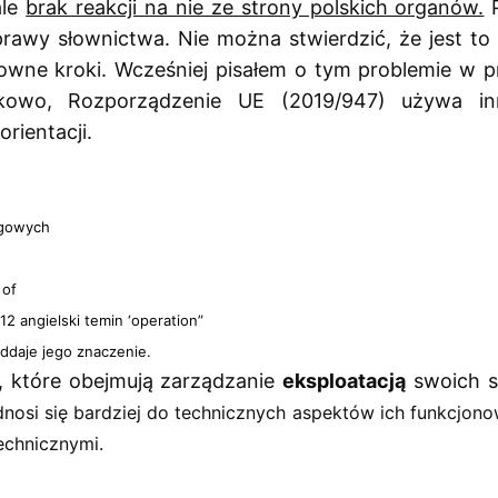
le 
brak reakcji na nie ze strony polskich organów.
 
oprawy słownictwa. Nie można stwierdzić, że jest t
sowne kroki. Wcześniej pisałem o tym problemie w pr
tkowo, Rozporządzenie UE (2019/947) używa i
rientacji.
gowych
of
2 angielski temin ‘operation”
ddaje jego znaczenie.
, które obejmują zarządzanie 
eksploatacją
 swoich 
osi się bardziej do technicznych aspektów ich funkcjonowa
echnicznymi. 