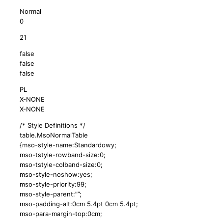
Normal
0
21
false
false
false
PL
X-NONE
X-NONE
/* Style Definitions */
table.MsoNormalTable
{mso-style-name:Standardowy;
mso-tstyle-rowband-size:0;
mso-tstyle-colband-size:0;
mso-style-noshow:yes;
mso-style-priority:99;
mso-style-parent:””;
mso-padding-alt:0cm 5.4pt 0cm 5.4pt;
mso-para-margin-top:0cm;