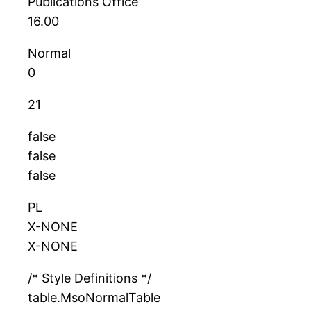
Publications Office
16.00
Normal
0
21
false
false
false
PL
X-NONE
X-NONE
/* Style Definitions */
table.MsoNormalTable