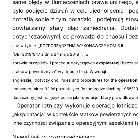
same błędy w tłumaczeniach prawa unijnego, a
było podjęcie działań w celu ujednolicenia i p
potrafią sobie z tym poradzić i podejmują sto
powtarzamy stary błąd zaniechania. Doda
dotychczasowymi, co prowadzi do chaosu i dezo
Już w tytule
„ROZPORZĄDZENIA WYKONAWCZE KOMISJI
(UE) 2019/947 z dnia 24 maja 2019 r.
w
sprawie przepisów i procedur dotyczących
eksploatacji
bezzało
statków powietrznych” występuje błąd.
W wersji
angielskiej, dotyczy ono „rules and procedures for the
operation
unmanned aircraft”.
W poz
ostałych Rozporządzeniach np. 965/201
tłumaczony jest na język polski
jako operacje, który prawidłowo o
 Operator lotniczy wykonuje operacje lotnicze
„eksploatacja” w kontekście statków powietrznych odn
inne czynności związane z operacyjnymi aspektami t
Nawet jeśli w rozporządzeniach