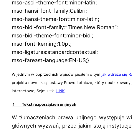
mso-ascii-theme-font:minor-latin;
mso-hansi-font-family:Calibri;
mso-hansi-theme-font:minor-latin;
mso-bidi-font-family:”Times New Roman”;
mso-bidi-theme-font:minor-bidi;
mso-font-kerning:1.0pt;
mso-ligatures:standardcontextual;
mso-fareast-language:EN-US;}
W jednym w poprzednich wpisów pisałem o tym
jak wdraża się 
projektu nowelizacji ustawy Prawo Lotnicze, który opublikowany j
internetowej Sejmu
–>
LINK
1.
Tekst rozporządzeń unijnych
W tłumaczeniach prawa unijnego występuje wie
głównych wyzwań, przed jakim stoją instytucje U