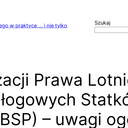
Szukaj
ego w praktyce … i nie tylko
zacji Prawa Lotn
ałogowych Statk
BSP) – uwagi og