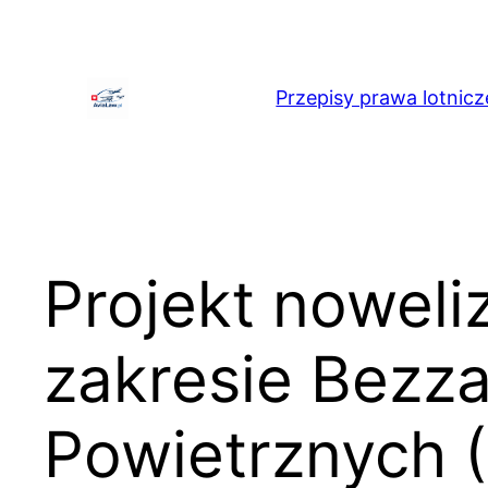
Przejdź
do
treści
Przepisy prawa lotnicz
Projekt noweli
zakresie Bezz
Powietrznych (