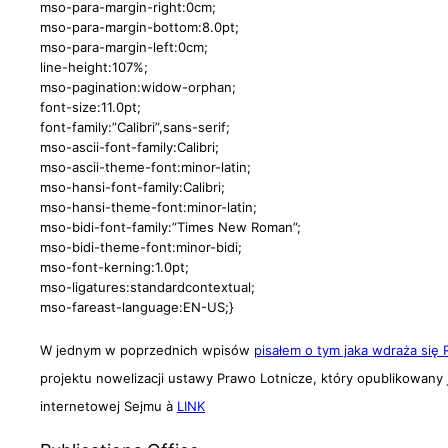
mso-para-margin-right:0cm;
mso-para-margin-bottom:8.0pt;
mso-para-margin-left:0cm;
line-height:107%;
mso-pagination:widow-orphan;
font-size:11.0pt;
font-family:”Calibri”,sans-serif;
mso-ascii-font-family:Calibri;
mso-ascii-theme-font:minor-latin;
mso-hansi-font-family:Calibri;
mso-hansi-theme-font:minor-latin;
mso-bidi-font-family:”Times New Roman”;
mso-bidi-theme-font:minor-bidi;
mso-font-kerning:1.0pt;
mso-ligatures:standardcontextual;
mso-fareast-language:EN-US;}
W jednym w poprzednich wpisów
pisałem o tym jaka wdraża się
projektu nowelizacji ustawy Prawo Lotnicze, który opublikowany j
internetowej Sejmu
à
LINK