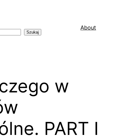
About
Szukaj
iczego w
ów
ólne. PART I