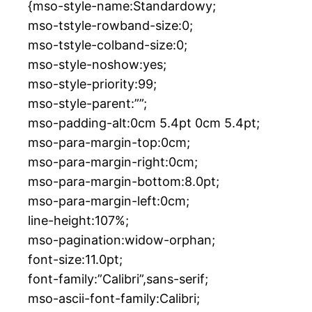
{mso-style-name:Standardowy;
mso-tstyle-rowband-size:0;
mso-tstyle-colband-size:0;
mso-style-noshow:yes;
mso-style-priority:99;
mso-style-parent:””;
mso-padding-alt:0cm 5.4pt 0cm 5.4pt;
mso-para-margin-top:0cm;
mso-para-margin-right:0cm;
mso-para-margin-bottom:8.0pt;
mso-para-margin-left:0cm;
line-height:107%;
mso-pagination:widow-orphan;
font-size:11.0pt;
font-family:”Calibri”,sans-serif;
mso-ascii-font-family:Calibri;