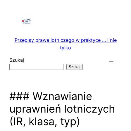
Przejdź
do
treści
Przepisy prawa lotniczego w praktyce … i nie
tylko
Szukaj
Szukaj
### Wznawianie
uprawnień lotniczych
(IR, klasa, typ)