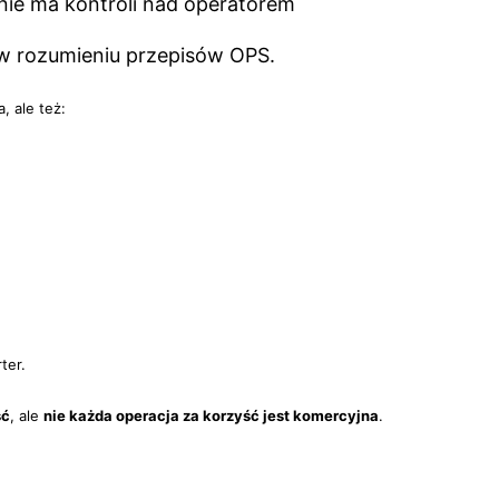
t nie ma kontroli nad operatorem
w rozumieniu przepisów OPS.
, ale też:
ter.
ść
, ale
nie każda operacja za korzyść jest komercyjna
.