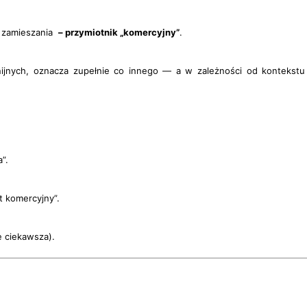
żo zamieszania
– przymiotnik
„komercyjny”
.
unijnych, oznacza zupełnie co innego — a w zależności od konteks
”.
t komercyjny”.
e ciekawsza).