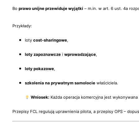
Bo
prawo unijne przewiduje wyjątki
– m.in. w art. 6 ust. 4a roz
Przykłady:
loty
cost-sharingowe
,
loty zapoznawcze
i
wprowadzające
,
loty pokazowe
,
szkolenia na prywatnym samolocie
właściciela.
Wniosek:
Każda operacja komercyjna jest wykonywana z
Przepisy FCL regulują uprawnienia pilota, a przepisy OPS – dop