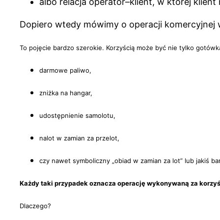
albo relacja operator–klient, w której klien
Dopiero wtedy mówimy o operacji komercyjnej 
To pojęcie bardzo szerokie. Korzyścią może być nie tylko gotówka
darmowe paliwo,
zniżka na hangar,
udostępnienie samolotu,
nalot w zamian za przelot,
czy nawet symboliczny „obiad w zamian za lot” lub jakiś bar
Każdy taki przypadek oznacza operację wykonywaną za korzy
Dlaczego?