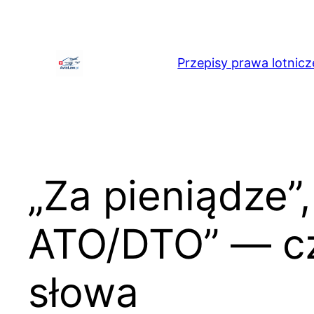
Przejdź
do
treści
Przepisy prawa lotnicz
„Za pieniądze”
ATO/DTO” — czy
słowa