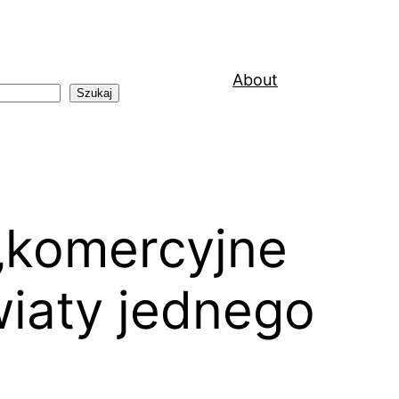
About
Szukaj
 „komercyjne
wiaty jednego