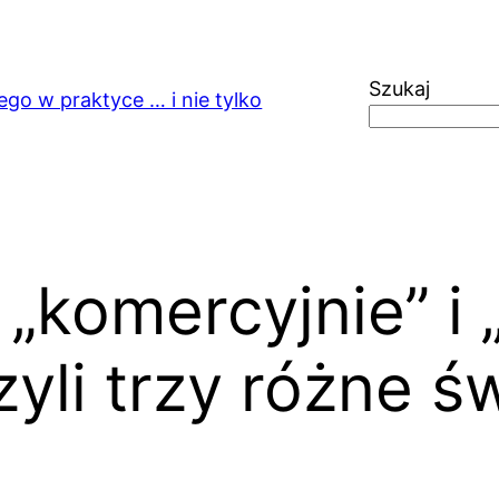
Szukaj
ego w praktyce … i nie tylko
, „komercyjnie” i
li trzy różne ś