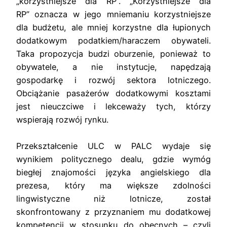
„korzystniejsze dla RP”. „
Korzystniejsze
dla
RP”
oznacza
w jego mniemaniu korzystniejsze
dla budżetu, ale mniej korzystne dla łupionych
dodatkowym podatkiem/haraczem obywateli.
Taka propozycja budzi oburzenie, ponieważ to
obywatele, a nie instytucje, napędzają
gospodarkę i rozwój sektora lotniczego.
Obciążanie pasażerów dodatkowymi kosztami
jest nieuczciwe i lekceważy tych, którzy
wspierają rozwój rynku.
Przekształcenie ULC w PALC wydaje się
wynikiem politycznego dealu, gdzie wymóg
biegłej znajomości języka angielskiego dla
prezesa, który ma większe zdolności
lingwistyczne niż lotnicze, został
skonfrontowany z przyznaniem mu dodatkowej
kompetencji w stosunku do obecnych – czyli