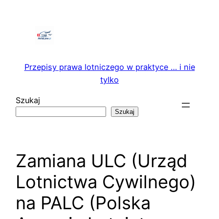
Przejdź
do
treści
Przepisy prawa lotniczego w praktyce … i nie
tylko
Szukaj
Szukaj
Zamiana ULC (Urząd
Lotnictwa Cywilnego)
na PALC (Polska