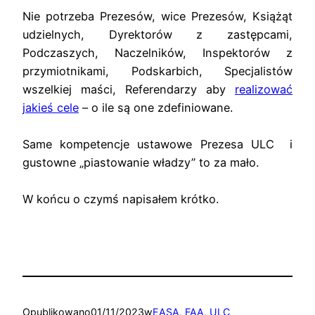
Nie potrzeba Prezesów, wice Prezesów, Książąt
udzielnych, Dyrektorów z zastępcami,
Podczaszych, Naczelników, Inspektorów z
przymiotnikami, Podskarbich, Specjalistów
wszelkiej maści, Referendarzy aby
realizować
jakieś cele
– o ile są one zdefiniowane.
Same kompetencje ustawowe Prezesa ULC i
gustowne „piastowanie władzy” to za mało.
W końcu o czymś napisałem krótko.
Opublikowano
01/11/2023
w
EASA
, 
FAA
, 
ULC