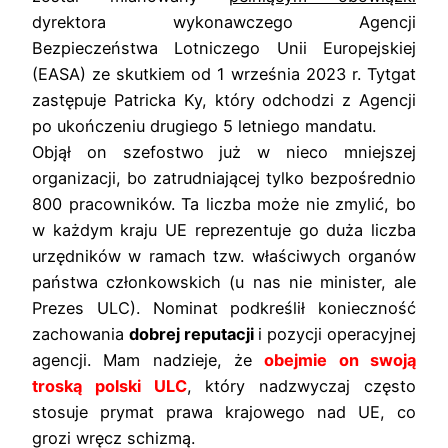
dyrektora wykonawczego Agencji
Bezpieczeństwa Lotniczego Unii Europejskiej
(EASA) ze skutkiem od 1 września 2023 r. Tytgat
zastępuje Patricka Ky, który odchodzi z Agencji
po ukończeniu drugiego 5 letniego mandatu.
Objął on szefostwo już w nieco mniejszej
organizacji, bo zatrudniającej tylko bezpośrednio
800 pracowników. Ta liczba może nie zmylić, bo
w każdym kraju UE reprezentuje go duża liczba
urzędników w ramach tzw. właściwych organów
państwa członkowskich (u nas nie minister, ale
Prezes ULC). Nominat podkreślił konieczność
zachowania
dobrej reputacji
i pozycji operacyjnej
agencji. Mam nadzieje, że
obejmie on swoją
troską polski ULC
,
który nadzwyczaj często
stosuje prymat prawa krajowego nad UE, co
grozi wręcz schizmą.