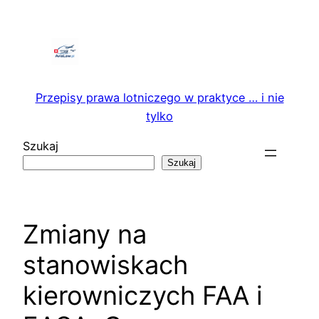
Przejdź
do
treści
Przepisy prawa lotniczego w praktyce … i nie
tylko
Szukaj
Szukaj
Zmiany na
stanowiskach
kierowniczych FAA i