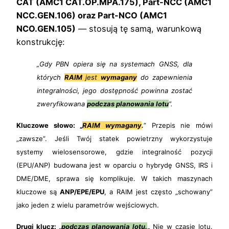
CAT (AMC1 CAT.OP.MPA.175), Part-NCC (AMC1
NCC.GEN.106) oraz Part-NCO (AMC1
NCO.GEN.105)
— stosują tę samą, warunkową
konstrukcję:
„Gdy PBN opiera się na systemach GNSS, dla
których
RAIM
jest
wymagany
do zapewnienia
integralności, jego dostępność powinna zostać
zweryfikowana
podczas planowania lotu
”.
Kluczowe słowo: „
RAIM wymagany
.
” Przepis nie mówi
„zawsze”. Jeśli Twój statek powietrzny wykorzystuje
systemy wielosensorowe, gdzie integralność pozycji
(EPU/ANP) budowana jest w oparciu o hybrydę GNSS, IRS i
DME/DME, sprawa się komplikuje. W takich maszynach
kluczowe są
ANP/EPE/EPU
, a RAIM jest często „schowany”
jako jeden z wielu parametrów wejściowych.
Drugi klucz: „
podczas planowania lotu.
„
Nie w czasie lotu.