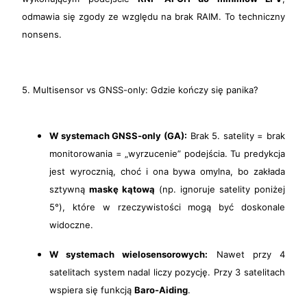
odmawia się zgody ze względu na brak RAIM. To techniczny
nonsens.
5. Multisensor vs GNSS-only: Gdzie kończy się panika?
W systemach GNSS-only (GA):
Brak 5. satelity = brak
monitorowania = „wyrzucenie” podejścia. Tu predykcja
jest wyrocznią, choć i ona bywa omylna, bo zakłada
sztywną
maskę kątową
(np. ignoruje satelity poniżej
5°), które w rzeczywistości mogą być doskonale
widoczne.
W systemach wielosensorowych:
Nawet przy 4
satelitach system nadal liczy pozycję. Przy 3 satelitach
wspiera się funkcją
Baro-Aiding
.