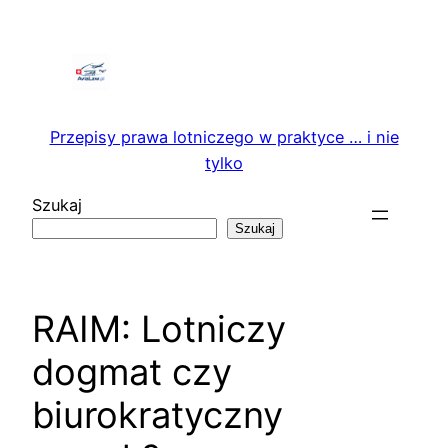
Przejdź
do
treści
Przepisy prawa lotniczego w praktyce … i nie
tylko
Szukaj
Szukaj
RAIM: Lotniczy
dogmat czy
biurokratyczny