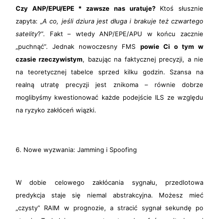
Czy ANP/EPU/EPE * zawsze nas uratuje?
Ktoś słusznie
zapyta: „
A co, jeśli dziura jest długa i brakuje też czwartego
satelity
?”. Fakt – wtedy ANP/EPE/APU w końcu zacznie
„puchnąć”. Jednak nowoczesny FMS
powie Ci o tym w
czasie rzeczywistym
, bazując na faktycznej precyzji, a nie
na teoretycznej tabelce sprzed kilku godzin. Szansa na
realną utratę precyzji jest znikoma – równie dobrze
moglibyśmy kwestionować każde podejście ILS ze względu
na ryzyko zakłóceń wiązki.
6. Nowe wyzwania: Jamming i Spoofing
W dobie celowego zakłócania sygnału, przedlotowa
predykcja staje się niemal abstrakcyjna. Możesz mieć
„czysty” RAIM w prognozie, a stracić sygnał sekundę po