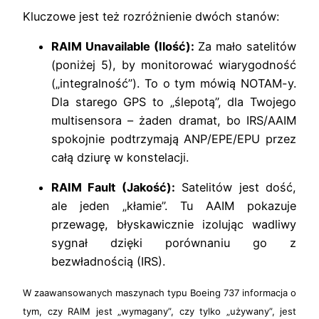
Kluczowe jest też rozróżnienie dwóch stanów:
RAIM Unavailable (Ilość):
Za mało satelitów
(poniżej 5), by monitorować wiarygodność
(„integralność”). To o tym mówią NOTAM-y.
Dla starego GPS to „ślepotą”, dla Twojego
multisensora – żaden dramat, bo IRS/AAIM
spokojnie podtrzymają ANP/EPE/EPU przez
całą dziurę w konstelacji.
RAIM Fault (Jakość):
Satelitów jest dość,
ale jeden „kłamie”. Tu AAIM pokazuje
przewagę, błyskawicznie izolując wadliwy
sygnał dzięki porównaniu go z
bezwładnością (IRS).
W zaawansowanych maszynach typu Boeing 737 informacja o
tym, czy RAIM jest „wymagany”, czy tylko „używany”, jest