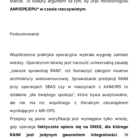
starcie. To kolejny argument za tym, by ufać monitoringowi
ANP/EPE/EPU* w czasie rzeczywistym
.
Podsumowanie
Współczesna praktyka operacyjna wybrała wygodę zamiast
wiedzy. Operatorom łatwiej jest narzucić uniwersalną zasadę
„zawsze sprawdzaj RAIM”, niż tłumaczyć załogom niuanse
architektury wielosensorowej. Sprawdzanie predykcji RAIM
przy operacjach SBAS czy w maszynach z AAIM/IRS to
działanie „dla świętego spokoju”, które bywa audytowalne,
ale nie ma nic wspólnego z literalnym obowiązkiem
wynikającym z AIR-OPS.
Przepisy są jasne: weryfikacja jest wymagana tylko wtedy,
gdy operacja
faktycznie opiera się na GNSS, dla którego
RAIM jest jedynym gwarantem integralności
. W