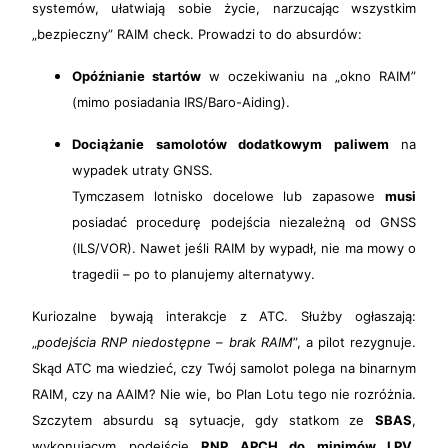
systemów, ułatwiają sobie życie, narzucając wszystkim
„bezpieczny” RAIM check. Prowadzi to do absurdów:
Opóźnianie startów
w oczekiwaniu na „okno RAIM”
(mimo posiadania IRS/Baro-Aiding).
Dociążanie samolotów dodatkowym paliwem
na
wypadek utraty GNSS.
Tymczasem lotnisko docelowe lub zapasowe
musi
posiadać procedurę podejścia niezależną od GNSS
(ILS/VOR). Nawet jeśli RAIM by wypadł, nie ma mowy o
tragedii – po to planujemy alternatywy.
Kuriozalne bywają interakcje z ATC. Służby ogłaszają:
„
podejścia RNP niedostępne – brak RAIM
”, a pilot rezygnuje.
Skąd ATC ma wiedzieć, czy Twój samolot polega na binarnym
RAIM, czy na AAIM? Nie wie, bo Plan Lotu tego nie rozróżnia.
Szczytem absurdu są sytuacje, gdy statkom ze
SBAS
,
wykonującym podejście
RNP APCH do minimów LPV
,